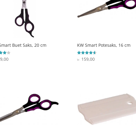
mart Buet Saks, 20 cm
KW Smart Potesaks, 16 cm
9,00
159,00
ret
Vurderet
kr.
4.6
 5
ud af 5