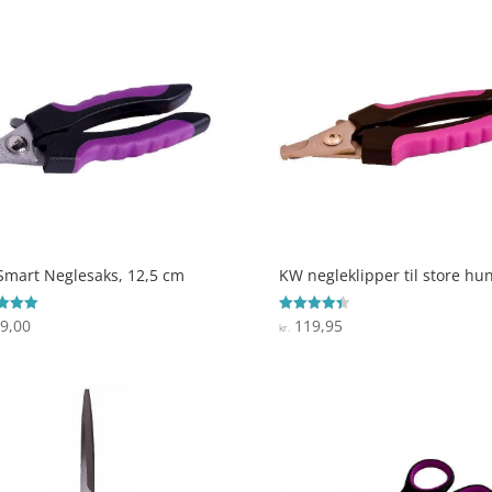
mart Neglesaks, 12,5 cm
KW negleklipper til store hu
9,00
119,95
ret
Vurderet
kr.
4.4
 5
ud af 5