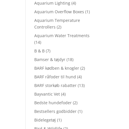
Aquarium Lighting
(4)
Aquarium Overflow Boxes
(1)
Aquarium Temperature
Controllers
(2)
Aquarium Water Treatments
(14)
B & B
(7)
Bamser & tøjdyr
(18)
BARF kødben & knogler
(2)
BARF råfoder til hund
(4)
BARF storkøb rabatter
(13)
Bayvantic Vet
(4)
Bedste hundefoder
(2)
Bestsellers godbidder
(1)
Bidelegetøj
(1)
Bird & Wildlife
(2)