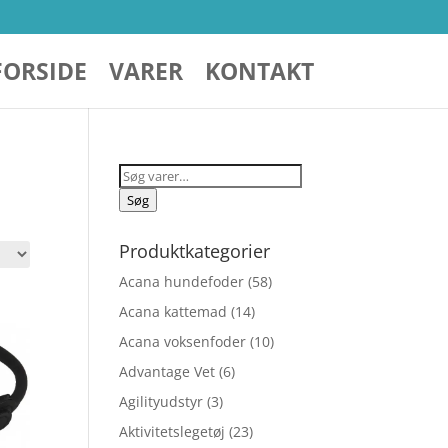
FORSIDE
VARER
KONTAKT
Søg
efter:
Søg
Produktkategorier
Acana hundefoder
(58)
Acana kattemad
(14)
Acana voksenfoder
(10)
Advantage Vet
(6)
Agilityudstyr
(3)
Aktivitetslegetøj
(23)