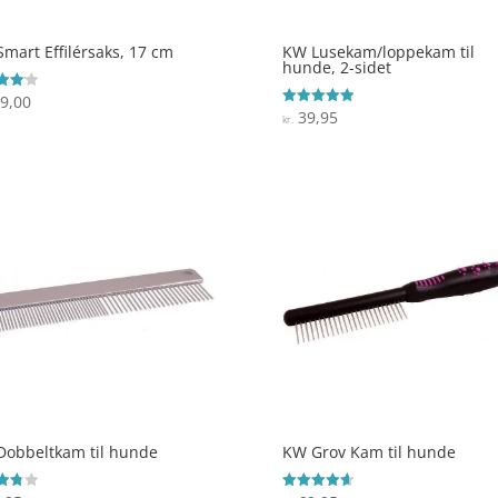
mart Effilérsaks, 17 cm
KW Lusekam/loppekam til
hunde, 2-sidet
9,00
ret
39,95
Vurderet
kr.
 5
5
ud af 5
obbeltkam til hunde
KW Grov Kam til hunde