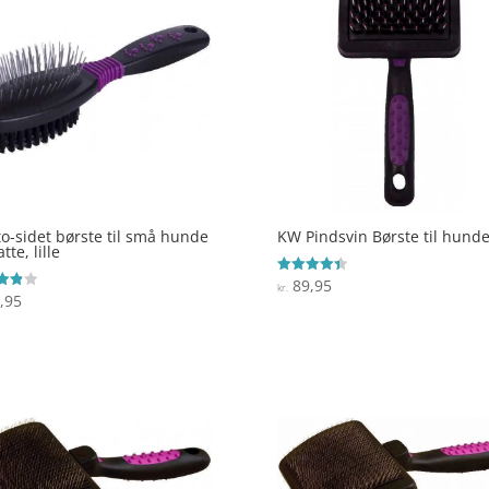
o-sidet børste til små hunde
KW Pindsvin Børste til hund
tte, lille
89,95
Vurderet
kr.
4.4
,95
ret
ud af 5
 5