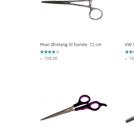
Pean Øretang til hunde, 12 cm
KW S
109,00
16
Vurderet
Vurde
kr.
kr.
3.9
4.1
ud af 5
ud af