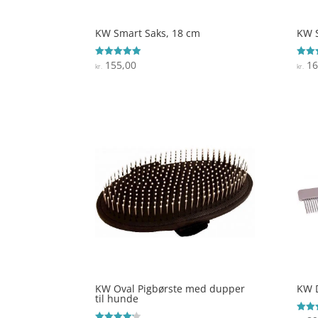
KW Smart Saks, 18 cm
KW S
155,00
16
Vurderet
Vurde
kr.
kr.
5
4.1
ud af 5
ud af
KW Oval Pigbørste med dupper
KW D
til hunde