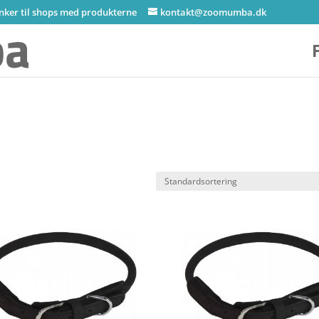
inker til shops med produkterne
kontakt@zoomumba.dk