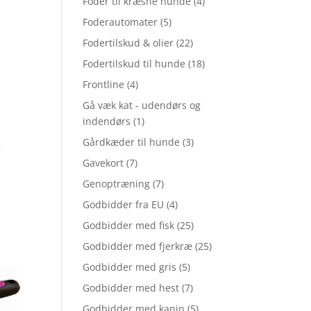
Foder til kræsne hunde
(4)
Foderautomater
(5)
Fodertilskud & olier
(22)
Fodertilskud til hunde
(18)
Frontline
(4)
Gå væk kat - udendørs og
indendørs
(1)
Gårdkæder til hunde
(3)
e
Gavekort
(7)
Genoptræning
(7)
Godbidder fra EU
(4)
Godbidder med fisk
(25)
Godbidder med fjerkræ
(25)
Godbidder med gris
(5)
Godbidder med hest
(7)
Godbidder med kanin
(5)