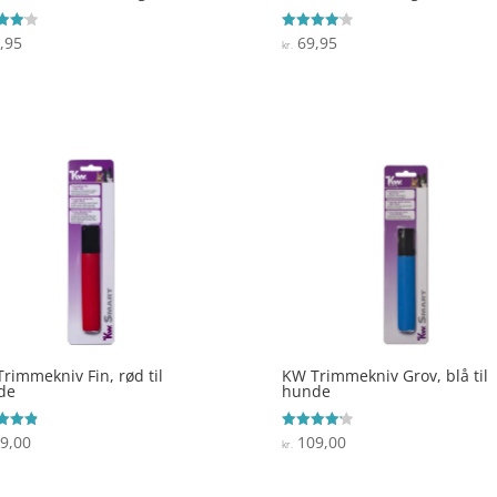
,95
69,95
ret
Vurderet
kr.
4.1
 5
ud af 5
rimmekniv Fin, rød til
KW Trimmekniv Grov, blå til
de
hunde
9,00
109,00
ret
Vurderet
kr.
4.2
 5
ud af 5