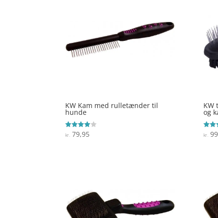
KW Kam med rulletænder til
KW t
hunde
og ka
79,95
99
Vurderet
Vurde
kr.
kr.
4
3.9
ud af 5
ud af