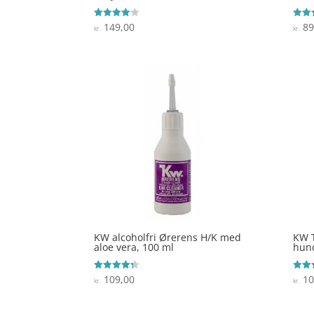
149,00
89
Vurderet
Vurde
kr.
kr.
3.9
4.1
ud af 5
ud af
KW alcoholfri Ørerens H/K med
KW T
aloe vera, 100 ml
hun
109,00
10
Vurderet
Vurde
kr.
kr.
4.3
4.9
ud af 5
ud af