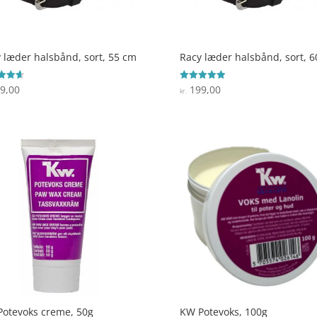
 læder halsbånd, sort, 55 cm
Racy læder halsbånd, sort, 
9,00
199,00
ret
Vurderet
kr.
5
 5
ud af 5
otevoks creme, 50g
KW Potevoks, 100g