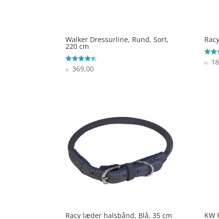
Walker Dressurline, Rund, Sort,
Racy
220 cm
18
Vurde
kr.
4.6
369,00
Vurderet
kr.
ud af
4.4
ud af 5
Racy læder halsbånd, Blå, 35 cm
KW P