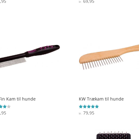
,95
69,95
ret
Vurderet
kr.
4.7
 5
ud af 5
in Kam til hunde
KW Trækam til hunde
,95
79,95
ret
Vurderet
kr.
5
 5
ud af 5