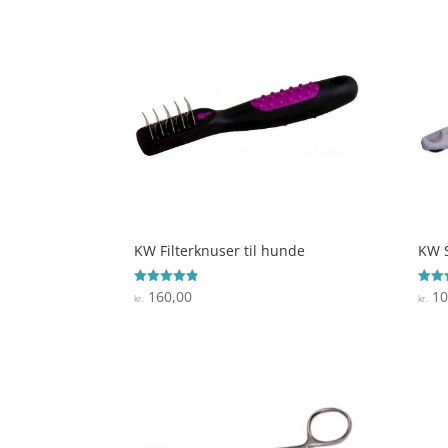
KW Filterknuser til hunde
KW S
160,00
10
Vurderet
Vurde
kr.
kr.
4.8
5
ud af 5
ud af