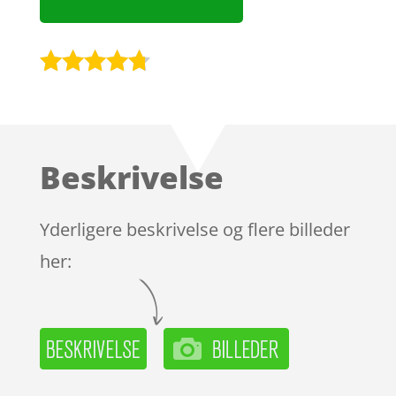
Bedømt
som
4.6
ud af 5
baseret
Beskrivelse
på
kundebedø
mmelser
Yderligere beskrivelse og flere billeder
her: