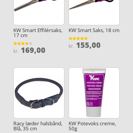
KW Smart Effilérsaks,
KW Smart Saks, 18 cm
17 cm
155,00
Vurderet
kr.
169,00
5
Vurderet
kr.
ud af 5
4.1
ud af 5
Racy læder halsbånd,
KW Potevoks creme,
Blå, 35 cm
50g