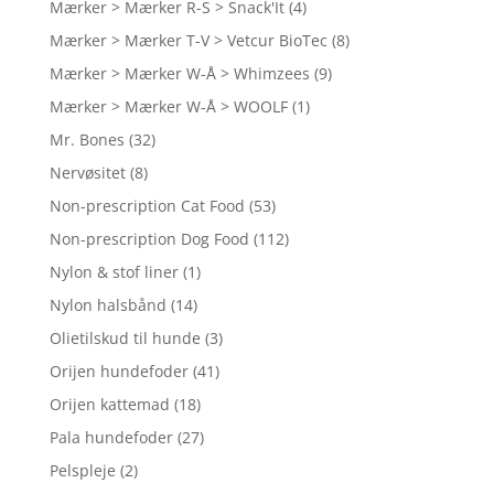
Mærker > Mærker R-S > Snack'It
(4)
Mærker > Mærker T-V > Vetcur BioTec
(8)
Mærker > Mærker W-Å > Whimzees
(9)
Mærker > Mærker W-Å > WOOLF
(1)
Mr. Bones
(32)
Nervøsitet
(8)
Non-prescription Cat Food
(53)
Non-prescription Dog Food
(112)
Nylon & stof liner
(1)
Nylon halsbånd
(14)
Olietilskud til hunde
(3)
Orijen hundefoder
(41)
Orijen kattemad
(18)
Pala hundefoder
(27)
Pelspleje
(2)