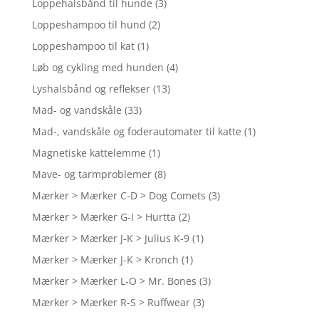
Loppehalsbånd til hunde
(3)
Loppeshampoo til hund
(2)
Loppeshampoo til kat
(1)
Løb og cykling med hunden
(4)
Lyshalsbånd og reflekser
(13)
Mad- og vandskåle
(33)
Mad-, vandskåle og foderautomater til katte
(1)
Magnetiske kattelemme
(1)
Mave- og tarmproblemer
(8)
Mærker > Mærker C-D > Dog Comets
(3)
Mærker > Mærker G-I > Hurtta
(2)
Mærker > Mærker J-K > Julius K-9
(1)
Mærker > Mærker J-K > Kronch
(1)
Mærker > Mærker L-O > Mr. Bones
(3)
Mærker > Mærker R-S > Ruffwear
(3)