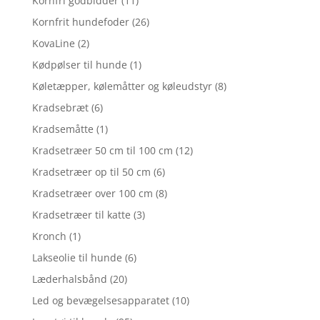
Kornfri godbidder
(11)
Kornfrit hundefoder
(26)
KovaLine
(2)
Kødpølser til hunde
(1)
Køletæpper, kølemåtter og køleudstyr
(8)
Kradsebræt
(6)
Kradsemåtte
(1)
Kradsetræer 50 cm til 100 cm
(12)
Kradsetræer op til 50 cm
(6)
Kradsetræer over 100 cm
(8)
Kradsetræer til katte
(3)
Kronch
(1)
Lakseolie til hunde
(6)
Læderhalsbånd
(20)
Led og bevægelsesapparatet
(10)