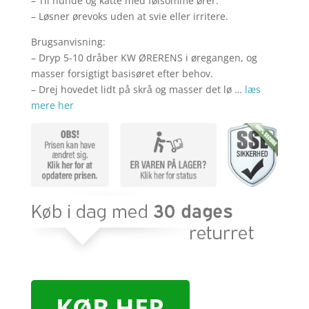
– Til hunde og katte med følsomme ører.
– Løsner ørevoks uden at svie eller irritere.
Brugsanvisning:
– Dryp 5-10 dråber KW ØRERENS i øregangen, og
masser forsigtigt basisøret efter behov.
– Drej hovedet lidt på skrå og masser det lø …
læs
mere her
KØB HER