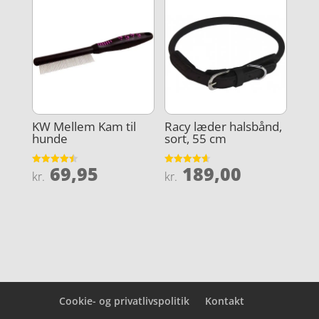
KW Mellem Kam til
Racy læder halsbånd,
hunde
sort, 55 cm
69,95
189,00
Vurderet
Vurderet
kr.
kr.
4.5
4.6
ud af 5
ud af 5
Cookie- og privatlivspolitik
Kontakt