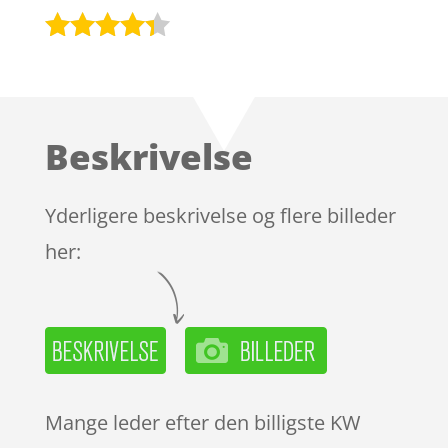
Bedømt
som
4.2
ud af 5
baseret
Beskrivelse
på
kundebedø
mmelser
Yderligere beskrivelse og flere billeder
her:
Mange leder efter den billigste KW