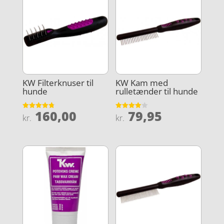
KW Filterknuser til
KW Kam med
hunde
rulletænder til hunde
160,00
79,95
Vurderet
Vurderet
kr.
kr.
4.8
4
ud af 5
ud af 5