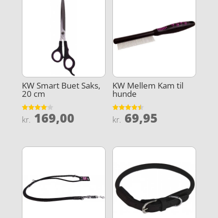
KW Smart Buet Saks,
KW Mellem Kam til
20 cm
hunde
169,00
69,95
Vurderet
Vurderet
kr.
kr.
4.1
4.5
ud af 5
ud af 5