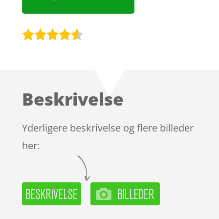
Bedømt
som
4.4
ud af 5
baseret
Beskrivelse
på
kundebedø
mmelser
Yderligere beskrivelse og flere billeder
her: