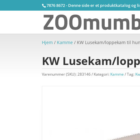
7876 8672 - Denne side er et produktkatalog og l
Hjem
/
Kamme
/ KW Lusekam/loppekam til hun
KW Lusekam/loppe
Varenummer (SKU):
283146
Kategori:
Kamme
Tag:
K