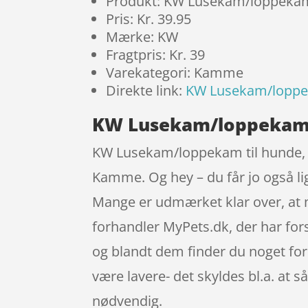
Produkt: KW Lusekam/loppekam 
Pris: Kr. 39.95
Mærke: KW
Fragtpris: Kr. 39
Varekategori: Kamme
Direkte link:
KW Lusekam/loppek
KW Lusekam/loppekam t
KW Lusekam/loppekam til hunde, 2-
Kamme. Og hey – du får jo også lige
Mange er udmærket klar over, at 
forhandler MyPets.dk, der har fors
og blandt dem finder du noget for 
være lavere- det skyldes bl.a. at
nødvendig.