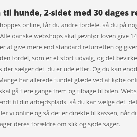
l hunde, 2-sidet med 30 dages r
hoppes online, får du andre fordele, så du på nog
. Alle danske webshops skal jævnfør loven give 14 
er at give mere end standard returretten og give
den fordel, som er et stort udvalg, og det bevirke
ps der sælger det, du er ude efter. Og du kan endd
 Mange har allerede fundet glæde ved at købe onli
skal gå flere gange frem og tilbage til bilen. We
sendt til din arbejdsplads, så du kan vælge det, det
dler vi online og så det er direkte til kassen, når
ager deres forældre om slik og søde sager.