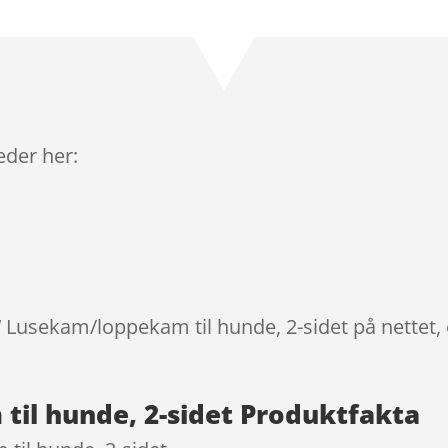
Bedømt
som
5
ud
af 5
baseret på
kundebedøm
melser
leder her:
W Lusekam/loppekam til hunde, 2-sidet på nettet,
il hunde, 2-sidet Produktfakta