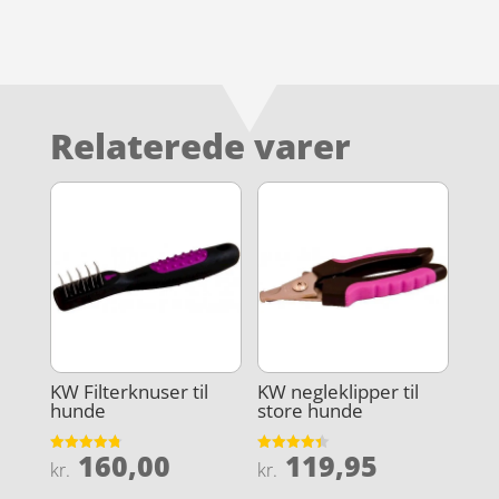
Relaterede varer
KW Filterknuser til
KW negleklipper til
hunde
store hunde
160,00
119,95
Vurderet
Vurderet
kr.
kr.
4.8
4.4
ud af 5
ud af 5