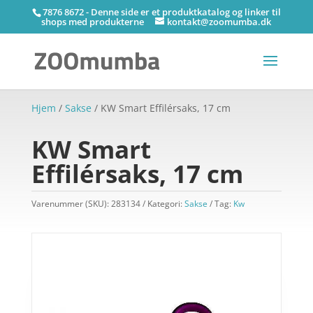
7876 8672 - Denne side er et produktkatalog og linker til
shops med produkterne
kontakt@zoomumba.dk
Hjem
/
Sakse
/ KW Smart Effilérsaks, 17 cm
KW Smart
Effilérsaks, 17 cm
Varenummer (SKU):
283134
Kategori:
Sakse
Tag:
Kw