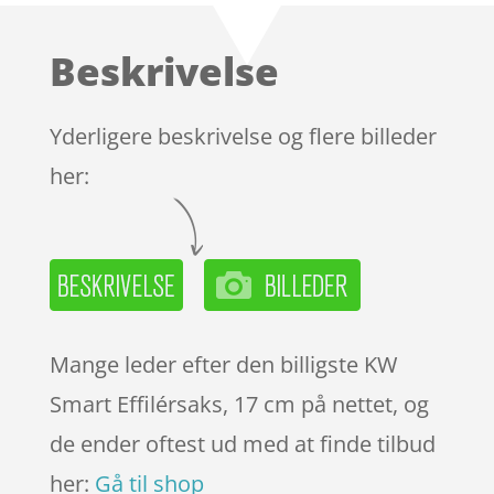
ud af 5
baseret
Beskrivelse
på
kundebedø
mmelser
Yderligere beskrivelse og flere billeder
her:
Mange leder efter den billigste KW
Smart Effilérsaks, 17 cm på nettet, og
de ender oftest ud med at finde tilbud
her:
Gå til shop