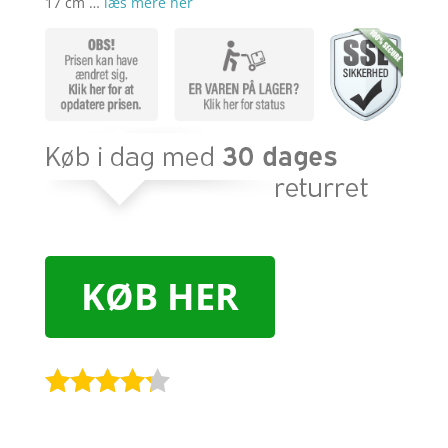
17 cm …
læs mere her
KØB HER
Bedømt
som
4.1