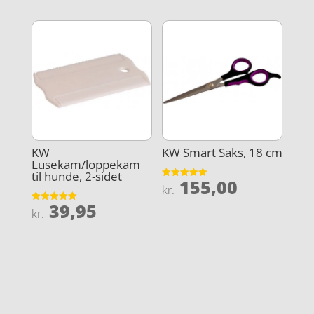
KW
KW Smart Saks, 18 cm
Lusekam/loppekam
til hunde, 2-sidet
155,00
Vurderet
kr.
5
ud af 5
39,95
Vurderet
kr.
5
ud af 5