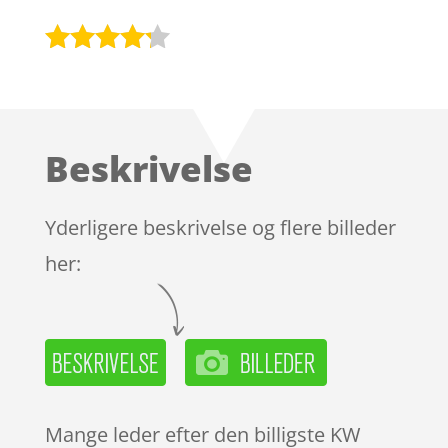
Bedømt
som
4.1
ud af 5
baseret
Beskrivelse
på
kundebedø
mmelser
Yderligere beskrivelse og flere billeder
her:
Mange leder efter den billigste KW