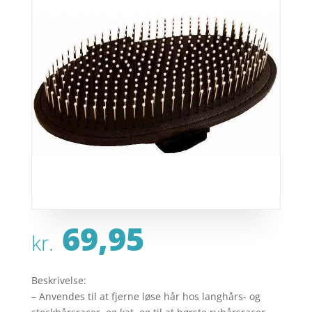
69,95
kr.
Beskrivelse:
– Anvendes til at fjerne løse hår hos langhårs- og