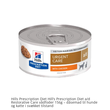
5
ud af 5
Hills Prescription Diet Hill’s Prescription Diet a/d
Restorative Care vådfoder 156g – dåsemad til hunde
og katte i svækket tilstand