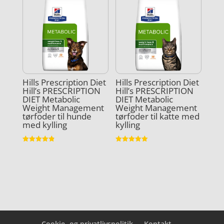
Hills Prescription Diet
Hills Prescription Diet
Hill’s PRESCRIPTION
Hill’s PRESCRIPTION
DIET Metabolic
DIET Metabolic
Weight Management
Weight Management
tørfoder til hunde
tørfoder til katte med
med kylling
kylling
Vurderet
Vurderet
4.9
5
ud af 5
ud af 5
Cookie- og privatlivspolitik
Kontakt