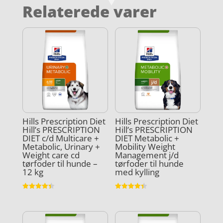
Relaterede varer
Hills Prescription Diet
Hills Prescription Diet
Hill’s PRESCRIPTION
Hill’s PRESCRIPTION
DIET c/d Multicare +
DIET Metabolic +
Metabolic, Urinary +
Mobility Weight
Weight care cd
Management j/d
tørfoder til hunde –
tørfoder til hunde
12 kg
med kylling
Vurderet
Vurderet
4.4
4.4
ud af 5
ud af 5