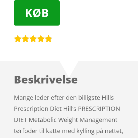
KØB
Bedømt
som
4.7
ud af 5
baseret på
Beskrivelse
kundebedø
mmelser
Mange leder efter den billigste Hills
Prescription Diet Hill’s PRESCRIPTION
DIET Metabolic Weight Management
tørfoder til katte med kylling på nettet,