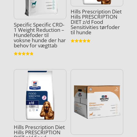
Hills Prescription Diet
Hills PRESCRIPTION
DIET z/d Food
Specific Specific CRD-
Sensitivities tørfoder
1 Weight Reduction –
til hunde
Hundefoder til
voksne hunde der har
behov for vægttab
Vurderet
4.9
ud af 5
Vurderet
4.9
ud af 5
Hills Prescription Diet
Hills PRESCRIPTION