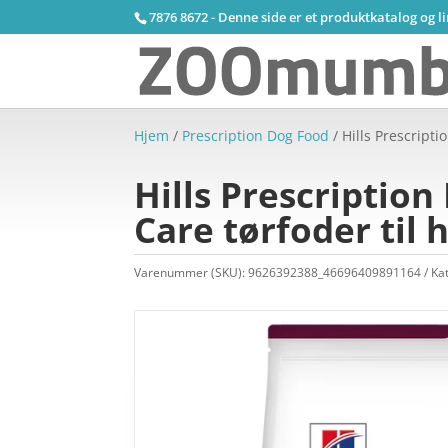
7876 8672 - Denne side er et produktkatalog og l
Hjem
/
Prescription Dog Food
/ Hills Prescripti
Hills Prescription
Care tørfoder til
Varenummer (SKU):
9626392388_46696409891164
Ka