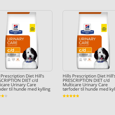
 Prescription Diet Hill’s
Hills Prescription Diet Hill’
SCRIPTION DIET c/d
PRESCRIPTION DIET c/d
icare Urinary Care
Multicare Urinary Care
oder til hunde med kylling
tørfoder til hunde med kyl
et
Vurderet
4.8
5
ud af 5