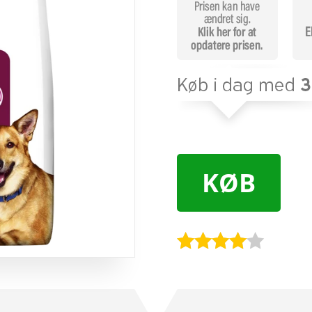
KØB
Bedømt
som
3.9
ud af 5