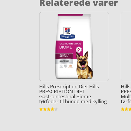
Relaterede varer
Hills Prescription Diet Hills
Hills
PRESCRIPTION DIET
PRE
Gastrointestinal Biome
Mult
tørfoder til hunde med kylling
tørf
Vurderet
Vurder
4.2
3.8
ud af 5
ud af 