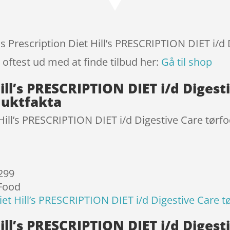
baseret
på
kundebed
ømmels
lls Prescription Diet Hill’s PRESCRIPTION DIET i/d
er
 oftest ud med at finde tilbud her:
Gå til shop
Hill’s PRESCRIPTION DIET i/d Digest
duktfakta
 Hill’s PRESCRIPTION DIET i/d Digestive Care tørf
 299
 Food
Diet Hill’s PRESCRIPTION DIET i/d Digestive Care t
Hill’s PRESCRIPTION DIET i/d Digest