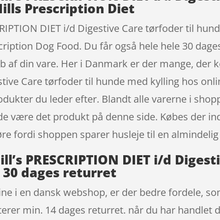
ills Prescription Diet
CRIPTION DIET i/d Digestive Care tørfoder til hund
cription Dog Food. Du får også hele hele 30 dage
køb af din vare. Her i Danmark er der mange, der k
stive Care tørfoder til hunde med kylling hos o
odukter du leder efter. Blandt alle varerne i shop
nde være det produkt på denne side. Købes der in
øre fordi shoppen sparer husleje til en almindelig
Hill’s PRESCRIPTION DIET i/d Digest
30 dages returret
ne i en dansk webshop, er der bedre fordele, so
terer min. 14 dages returret. når du har handlet