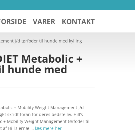
FORSIDE
VARER
KONTAKT
gement j/d tørfoder til hunde med kylling
DIET Metabolic +
til hunde med
tabolic + Mobility Weight Management j/d
Et skridt foran for deres bedste liv. Hill’s
 + Mobility Weight Management tørfoder til
 af Hill’s ernæ …
læs mere her