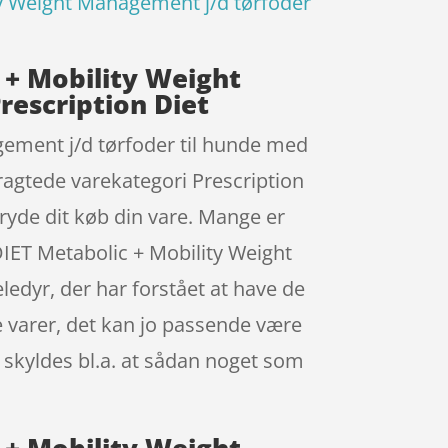
ity Weight Management j/d tørfoder
c + Mobility Weight
rescription Diet
gement j/d tørfoder til hunde med
ragtede varekategori Prescription
tryde dit køb din vare. Mange er
DIET Metabolic + Mobility Weight
edyr, der har forstået at have de
e varer, det kan jo passende være
t skyldes bl.a. at sådan noget som