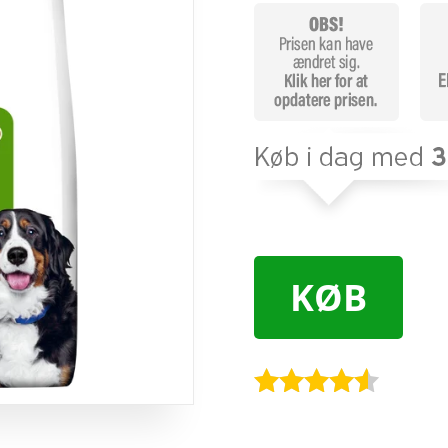
KØB
Bedømt
som
4.4