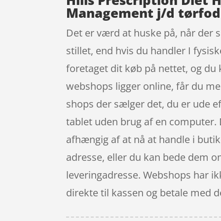
Hills Prescription Diet
Management j/d tørfode
Det er værd at huske på, når der 
stillet, end hvis du handler I fysi
foretaget dit køb på nettet, og d
webshops ligger online, får du med 
shops der sælger det, du er ude ef
tablet uden brug af en computer. D
afhængig af at nå at handle i buti
adresse, eller du kan bede dem om a
leveringadresse. Webshops har ikk
direkte til kassen og betale med d