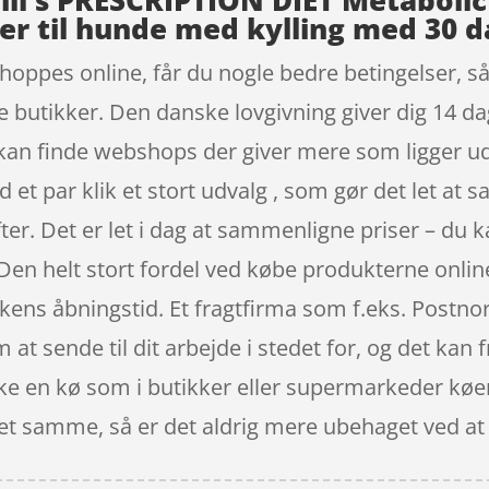
 Hill’s PRESCRIPTION DIET Metaboli
r til hunde med kylling med 30 d
shoppes online, får du nogle bedre betingelser, 
ske butikker. Den danske lovgivning giver dig 14 da
u kan finde webshops der giver mere som ligger ud
et par klik et stort udvalg , som gør det let at s
ter. Det er let i dag at sammenligne priser – du k
en helt stort fordel ved købe produkterne online 
kkens åbningstid. Et fragtfirma som f.eks. Postnor
t sende til dit arbejde i stedet for, og det kan f
e en kø som i butikker eller supermarkeder køer 
et samme, så er det aldrig mere ubehaget ved at st