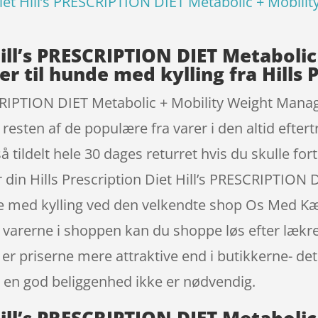
 Diet Hill’s PRESCRIPTION DIET Metabolic + Mobil
 Hill’s PRESCRIPTION DIET Metaboli
 til hunde med kylling fra Hills P
ESCRIPTION DIET Metabolic + Mobility Weight Mana
esten af de populære fra varer i den altid eftert
 tildelt hele 30 dages returret hvis du skulle for
din Hills Prescription Diet Hill’s PRESCRIPTION 
e med kylling ved den velkendte shop Os Med Kæl
le varerne i shoppen kan du shoppe løs efter lækr
er priserne mere attraktive end i butikkerne- de
 en god beliggenhed ikke er nødvendig.