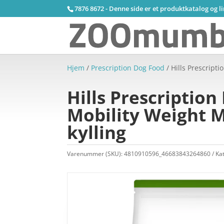
7876 8672 - Denne side er et produktkatalog og l
Hjem
/
Prescription Dog Food
/ Hills Prescript
Hills Prescription
Mobility Weight 
kylling
Varenummer (SKU):
4810910596_46683843264860
Ka