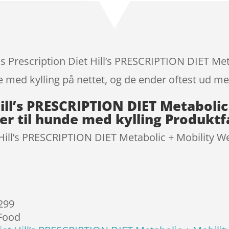
ud af 5
baseret
på
kundebedø
mmelser
lls Prescription Diet Hill’s PRESCRIPTION DIET Me
 med kylling på nettet, og de ender oftest ud med
 Hill’s PRESCRIPTION DIET Metaboli
r til hunde med kylling Produktf
t Hill’s PRESCRIPTION DIET Metabolic + Mobility W
 299
 Food