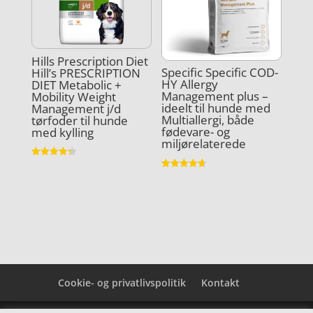
Hills Prescription Diet
Specific Specific COD-
Hill’s PRESCRIPTION
HY Allergy
DIET Metabolic +
Management plus –
Mobility Weight
ideelt til hunde med
Management j/d
Multiallergi, både
tørfoder til hunde
fødevare- og
med kylling
miljørelaterede
Vurderet
4.3
Vurderet
ud af 5
4.7
ud af 5
Cookie- og privatlivspolitik
Kontakt