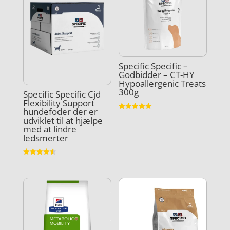
Specific Specific –
Godbidder – CT-HY
Hypoallergenic Treats
300g
Specific Specific Cjd
Flexibility Support
hundefoder der er
Vurderet
udviklet til at hjælpe
5
med at lindre
ud af 5
ledsmerter
Vurderet
4.6
ud af 5