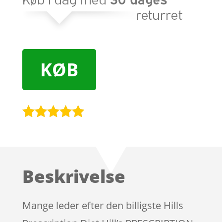
KØB
Bedømt
som
5
ud
af 5
baseret på
Beskrivelse
kundebedøm
melser
Mange leder efter den billigste Hills