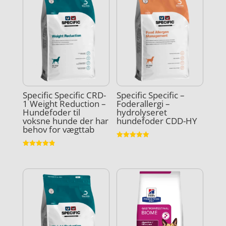
Specific Specific CRD-
Specific Specific –
1 Weight Reduction –
Foderallergi –
Hundefoder til
hydrolyseret
voksne hunde der har
hundefoder CDD-HY
behov for vægttab
Vurderet
4.9
Vurderet
ud af 5
4.9
ud af 5