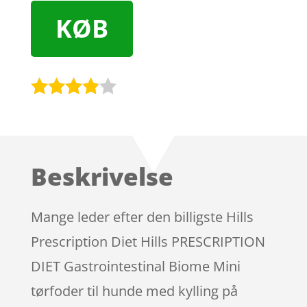
KØB
Bedømt
som
3.8
ud af 5
baseret
Beskrivelse
på
kundebed
ømmels
Mange leder efter den billigste Hills
er
Prescription Diet Hills PRESCRIPTION
DIET Gastrointestinal Biome Mini
tørfoder til hunde med kylling på