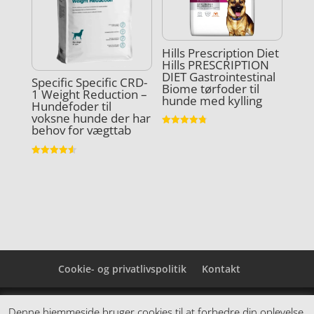
Hills Prescription Diet
Hills PRESCRIPTION
DIET Gastrointestinal
Specific Specific CRD-
Biome tørfoder til
1 Weight Reduction –
hunde med kylling
Hundefoder til
voksne hunde der har
behov for vægttab
Vurderet
4.8
ud af 5
Vurderet
4.6
ud af 5
Cookie- og privatlivspolitik
Kontakt
Denne hjemmeside samler et bredt udvalg af
Denne hjemmeside bruger cookies til at forbedre din oplevelse.