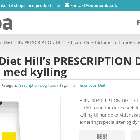
inker til shops med produkterne
kontakt@zoomumba.dk
on Diet Hill’s PRESCRIPTION DIET j/d Joint Care tørfoder til hunde me
 Diet Hill’s PRESCRIPTION D
e med kylling
Kategori:
Prescription Dog Food
Tag:
Hills Prescription Diet
Hill’s PRESCRIPTION DIET j/d 
skridt foran for deres bedste
kylling til hunde er videnska
ernæringsspecialister og dyr