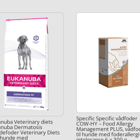
Specific Specific vådfoder
nuba Veterinary diets
COW-HY – Food Allergy
anuba Dermatosis
Management PLUS, vådfo
efoder Veterinary Diets
til hunde med foderallergi
l hunde med
intolerance 6 x 300 g