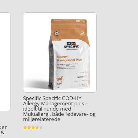
Specific Specific COD-HY
Allergy Management plus –
ideelt til hunde med
Multiallergi, både fødevare- og
miljørelaterede
der
 &
Vurderet
3.8