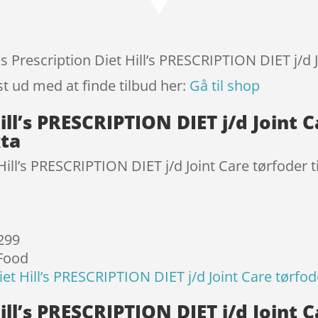
baseret
på
kundebed
ømmels
lls Prescription Diet Hill’s PRESCRIPTION DIET j/d
er
st ud med at finde tilbud her:
Gå til shop
Hill’s PRESCRIPTION DIET j/d Joint 
kta
 Hill’s PRESCRIPTION DIET j/d Joint Care tørfoder 
 299
 Food
Diet Hill’s PRESCRIPTION DIET j/d Joint Care tørfod
Hill’s PRESCRIPTION DIET j/d Joint 