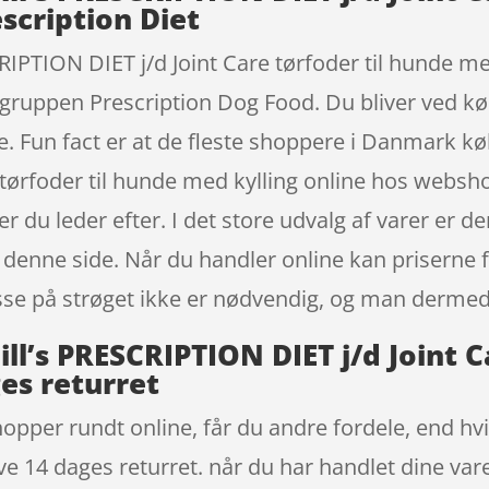
escription Diet
SCRIPTION DIET j/d Joint Care tørfoder til hunde m
egruppen Prescription Dog Food. Du bliver ved køb
. Fun fact er at de fleste shoppere i Danmark købe
 tørfoder til hunde med kylling online hos webs
r du leder efter. I det store udvalg af varer er der
 denne side. Når du handler online kan priserne f
resse på strøget ikke er nødvendig, og man derme
Hill’s PRESCRIPTION DIET j/d Joint 
es returret
opper rundt online, får du andre fordele, end hvis
ve 14 dages returret. når du har handlet dine va