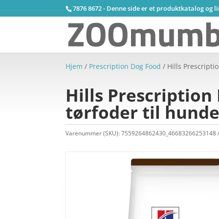
7876 8672 - Denne side er et produktkatalog og l
Hjem
/
Prescription Dog Food
/ Hills Prescripti
Hills Prescription
tørfoder til hund
Varenummer (SKU):
7559264862430_46683266253148