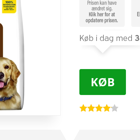
KØB
Bedømt
som
4
ud af 5