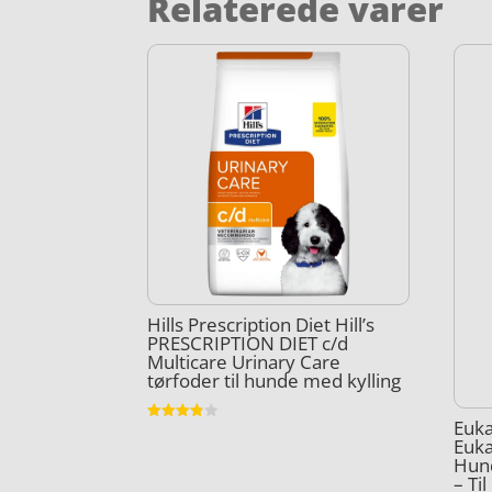
Relaterede varer
Hills Prescription Diet Hill’s
PRESCRIPTION DIET c/d
Multicare Urinary Care
tørfoder til hunde med kylling
Euka
Vurderet
Euk
3.8
ud af 5
Hund
– Ti