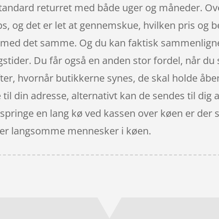
standard returret med både uger og måneder. Ove
ops, og det er let at gennemskue, hvilken pris og 
r med det samme. Og du kan faktisk sammenligne 
stider. Du får også en anden stor fordel, når du 
 efter, hvornår butikkerne synes, de skal holde åbe
il din adresse, alternativt kan de sendes til dig 
springe en lang kø ved kassen over køen er der sl
t over langsomme mennesker i køen.