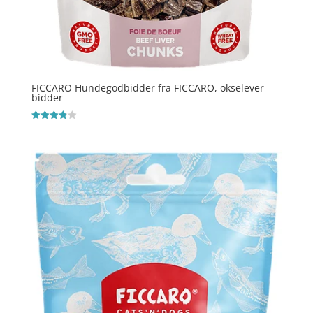
FICCARO Hundegodbidder fra FICCARO, okselever
bidder
Vurderet
3.8
ud af 5