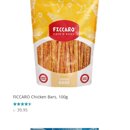
FICCARO Chicken Bars, 100g
39,95
Vurderet
kr.
4.5
ud af 5