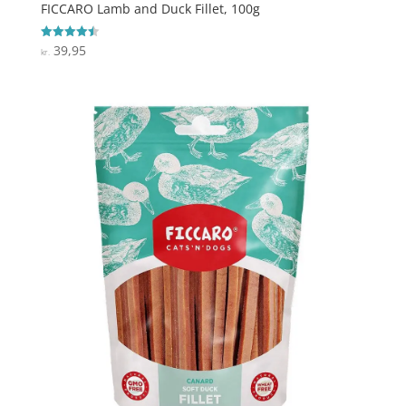
FICCARO Lamb and Duck Fillet, 100g
39,95
Vurderet
kr.
4.5
ud af 5