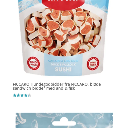
FICCARO Hundegodbidder fra FICCARO, bløde
sandwich bidder med and & fisk
Vurderet
4.3
ud af 5