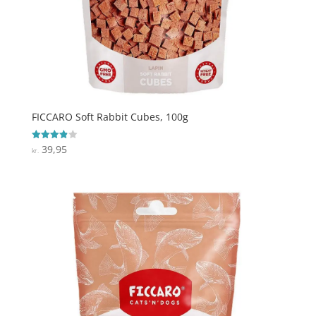
FICCARO Soft Rabbit Cubes, 100g
39,95
Vurderet
kr.
3.9
ud af 5