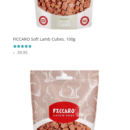
FICCARO Soft Lamb Cubes, 100g
39,95
Vurderet
kr.
4.8
ud af 5