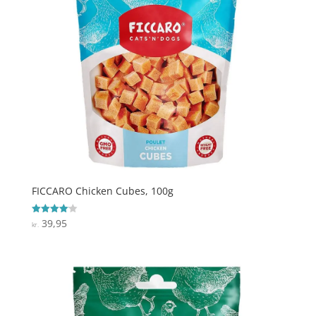
FICCARO Chicken Cubes, 100g
39,95
Vurderet
kr.
4.1
ud af 5