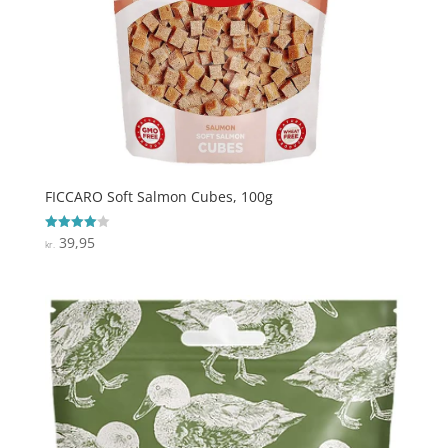
FICCARO Soft Salmon Cubes, 100g
39,95
Vurderet
kr.
4
ud af 5