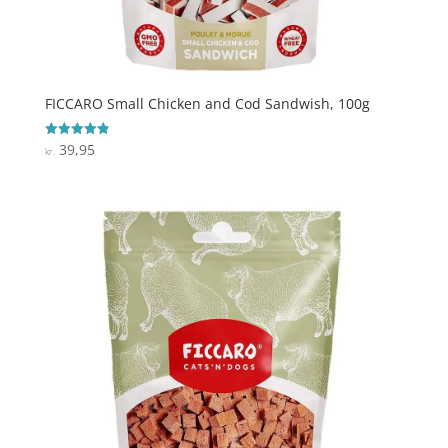
FICCARO Small Chicken and Cod Sandwish, 100g
39,95
Vurderet
kr.
4.9
ud af 5