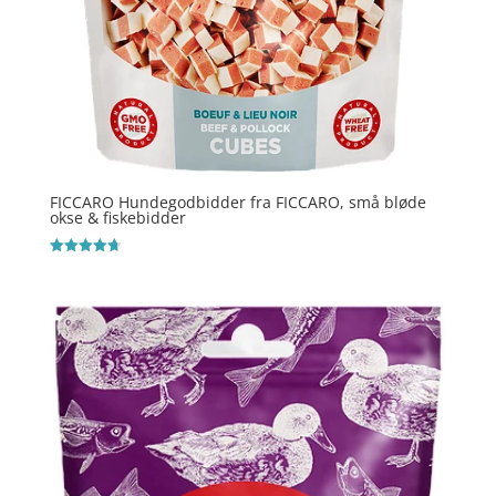
FICCARO Hundegodbidder fra FICCARO, små bløde
okse & fiskebidder
Vurderet
4.7
ud af 5