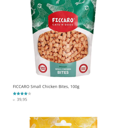
FICCARO Small Chicken Bites, 100g
39,95
Vurderet
kr.
4.1
ud af 5