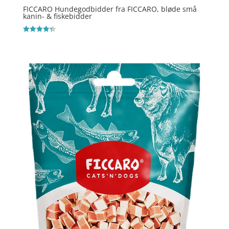
FICCARO Hundegodbidder fra FICCARO, bløde små
kanin- & fiskebidder
Vurderet
4.3
ud af 5