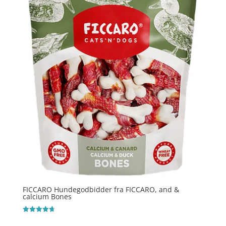
FICCARO Hundegodbidder fra FICCARO, and &
calcium Bones
Vurderet
4.7