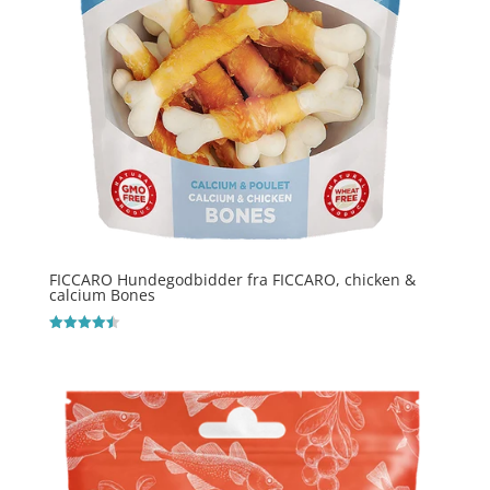
FICCARO Hundegodbidder fra FICCARO, chicken &
calcium Bones
Vurderet
4.5
ud af 5