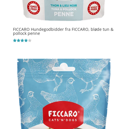
FICCARO Hundegodbidder fra FICCARO, bløde tun &
pollock penne
Vurderet
4
ud af 5