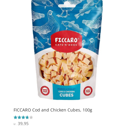
FICCARO Cod and Chicken Cubes, 100g
39,95
Vurderet
kr.
3.8
ud af 5