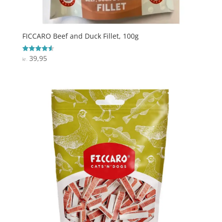
FICCARO Beef and Duck Fillet, 100g
39,95
Vurderet
kr.
4.6
ud af 5