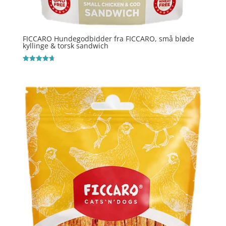
FICCARO Hundegodbidder fra FICCARO, små bløde
kyllinge & torsk sandwich
Vurderet
4.7
ud af 5