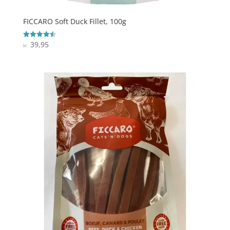
FICCARO Soft Duck Fillet, 100g
39,95
Vurderet
kr.
4.5
ud af 5