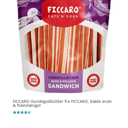
FICCARO Hundegodbidder fra FICCARO, bløde ande
& fiskestænger
Vurderet
4.5
ud af 5