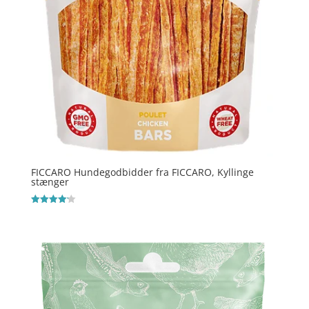
FICCARO Hundegodbidder fra FICCARO, Kyllinge
stænger
Vurderet
4.2
ud af 5