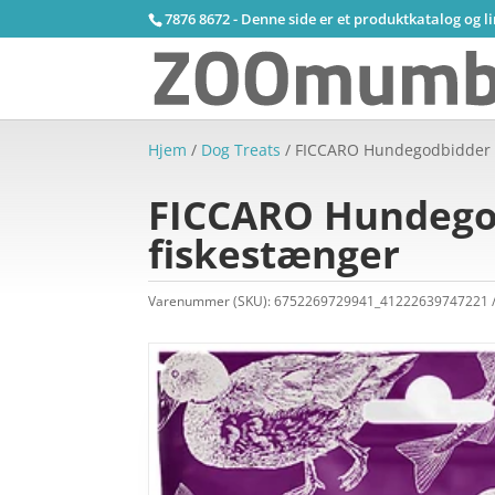
7876 8672 - Denne side er et produktkatalog og l
Hjem
/
Dog Treats
/ FICCARO Hundegodbidder f
FICCARO Hundegod
fiskestænger
Varenummer (SKU):
6752269729941_41222639747221