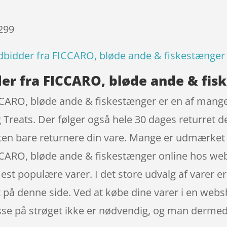
 299
idder fra FICCARO, bløde ande & fiskestænger
r fra FICCARO, bløde ande & fis
ARO, bløde ande & fiskestænger er en af mange 
Treats. Der følger også hele 30 dages returret d
isten bare returnere din vare. Mange er udmærket 
CARO, bløde ande & fiskestænger online hos w
st populære varer. I det store udvalg af varer er 
på denne side. Ved at købe dine varer i en webs
resse på strøget ikke er nødvendig, og man derme