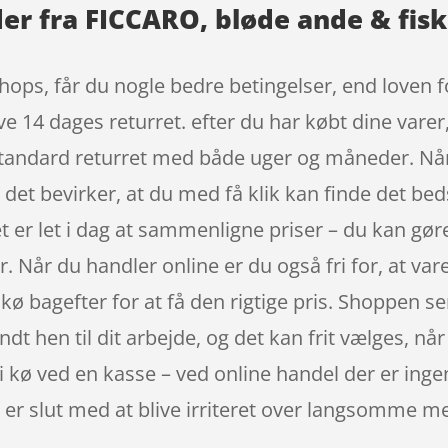
r fra FICCARO, bløde ande & fis
ops, får du nogle bedre betingelser, end loven fo
ve 14 dages returret. efter du har købt dine vare
standard returret med både uger og måneder. Når
g det bevirker, at du med få klik kan finde det bed
et er let i dag at sammenligne priser – du kan gør
 Når du handler online er du også fri for, at varen
i kø bagefter for at få den rigtige pris. Shoppen s
ndt hen til dit arbejde, og det kan frit vælges, nå
å i kø ved en kasse – ved online handel der er ingen
et er slut med at blive irriteret over langsomme 