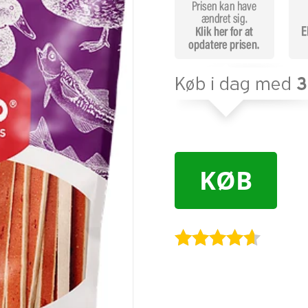
KØB
Bedømt
som
4.5
ud af 5