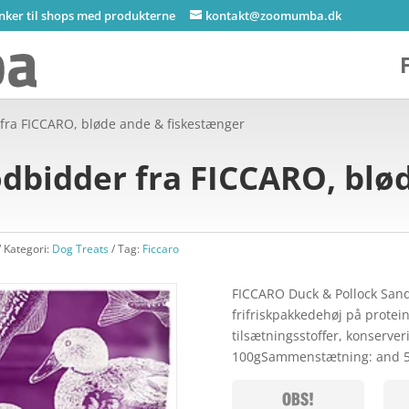
inker til shops med produkterne
kontakt@zoomumba.dk
ra FICCARO, bløde ande & fiskestænger
bidder fra FICCARO, blø
Kategori:
Dog Treats
Tag:
Ficcaro
FICCARO Duck & Pollock San
frifriskpakkedehøj på protei
tilsætningsstoffer, konserveri
100gSammenstætning: and 5