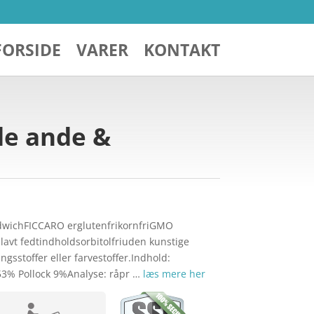
FORSIDE
VARER
KONTAKT
de ande &
dwichFICCARO erglutenfrikornfriGMO
nlavt fedtindholdsorbitolfriuden kunstige
ngsstoffer eller farvestoffer.Indhold:
3% Pollock 9%Analyse: råpr …
læs mere her