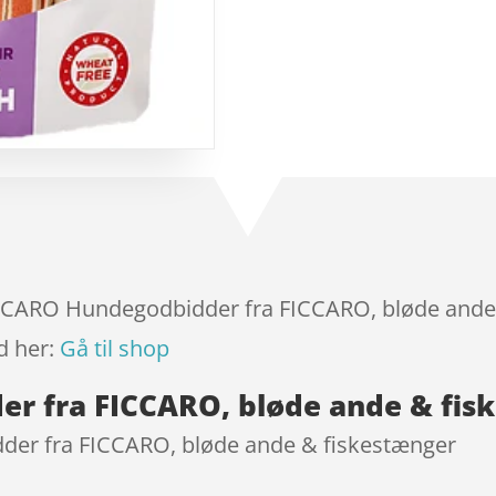
baseret
på
kundebedø
mmelser
FICCARO Hundegodbidder fra FICCARO, bløde ande 
d her:
Gå til shop
r fra FICCARO, bløde ande & fis
er fra FICCARO, bløde ande & fiskestænger