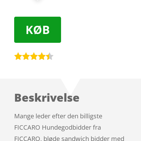
KØB
Bedømt
som
4.3
ud af 5
baseret
Beskrivelse
på
kundebedø
mmelser
Mange leder efter den billigste
FICCARO Hundegodbidder fra
FICCARO, bløde sandwich bidder med