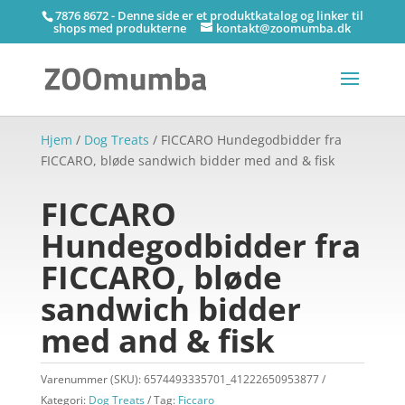
7876 8672 - Denne side er et produktkatalog og linker til
shops med produkterne
kontakt@zoomumba.dk
Hjem
/
Dog Treats
/ FICCARO Hundegodbidder fra
FICCARO, bløde sandwich bidder med and & fisk
FICCARO
Hundegodbidder fra
FICCARO, bløde
sandwich bidder
med and & fisk
Varenummer (SKU):
6574493335701_41222650953877
Kategori:
Dog Treats
Tag:
Ficcaro