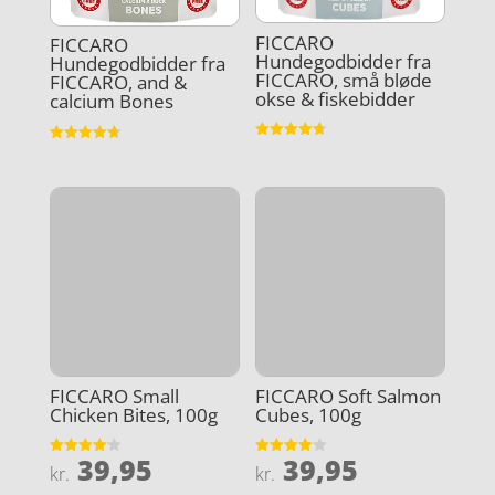
FICCARO
FICCARO
Hundegodbidder fra
Hundegodbidder fra
FICCARO, små bløde
FICCARO, and &
okse & fiskebidder
calcium Bones
Vurderet
Vurderet
4.7
4.7
ud af 5
ud af 5
FICCARO Small
FICCARO Soft Salmon
Chicken Bites, 100g
Cubes, 100g
39,95
39,95
Vurderet
Vurderet
kr.
kr.
4.1
4
ud af 5
ud af 5