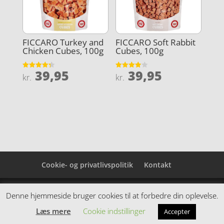
FICCARO Turkey and
FICCARO Soft Rabbit
Chicken Cubes, 100g
Cubes, 100g
39,95
39,95
Vurderet
Vurderet
kr.
kr.
4.3
3.9
ud af 5
ud af 5
Cookie- og privatlivspolitik
Kontakt
Denne hjemmeside samler et bredt udvalg af
Denne hjemmeside bruger cookies til at forbedre din oplevelse.
spændende varer. Siden er et affiiliatesite, og nogle
Læs mere
Cookie indstillinger
Accepter
links kan være affiliatelinks.