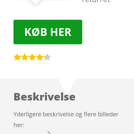
KØB HER
Bedømt
som
4.1
ud af 5
baseret
Beskrivelse
på
kundebedø
mmelser
Yderligere beskrivelse og flere billeder
her: