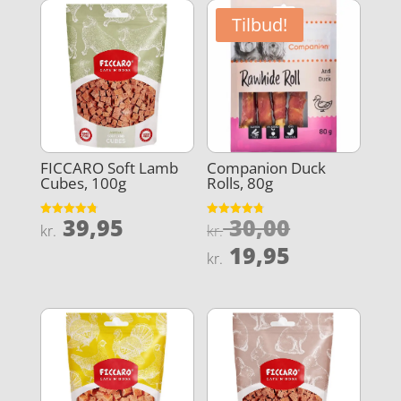
Tilbud!
FICCARO Soft Lamb
Companion Duck
Cubes, 100g
Rolls, 80g
Den
39,95
30,00
Vurderet
Vurderet
kr.
kr.
4.8
4.8
oprindeli
Den
ud af 5
ud af 5
19,95
kr.
pris
aktuelle
var:
pris
kr. 30,00.
er:
kr. 19,95.