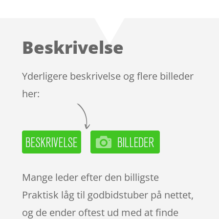
som
4.2
ud af 5
baseret
Beskrivelse
på
kundebedø
mmelser
Yderligere beskrivelse og flere billeder
her:
Mange leder efter den billigste
Praktisk låg til godbidstuber på nettet,
og de ender oftest ud med at finde