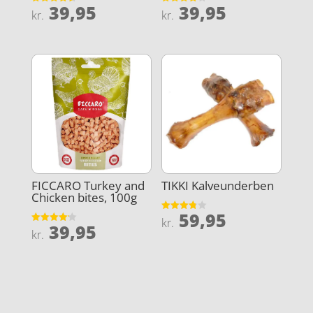
39,95
39,95
Vurderet
Vurderet
kr.
kr.
4.6
3.8
ud af 5
ud af 5
FICCARO Turkey and
TIKKI Kalveunderben
Chicken bites, 100g
59,95
Vurderet
kr.
39,95
3.8
Vurderet
kr.
ud af 5
4.2
ud af 5