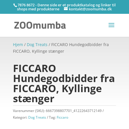
7876 8672 - Denne side er et produktkatalog og linker til
shops med produkterne
kontakt@zoomumba.dk
Hjem
/
Dog Treats
/ FICCARO Hundegodbidder fra
FICCARO, Kyllinge stænger
FICCARO
Hundegodbidder fra
FICCARO, Kyllinge
stænger
Varenummer (SKU):
6667398807701_41222643712149
Kategori:
Dog Treats
Tag:
Ficcaro