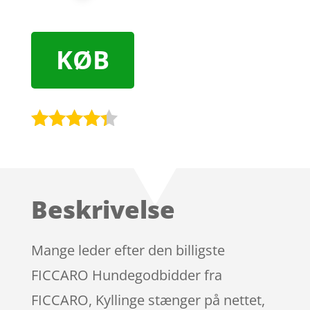
KØB
Bedømt
som
4.2
ud af 5
baseret
Beskrivelse
på
kundebedø
mmelser
Mange leder efter den billigste
FICCARO Hundegodbidder fra
FICCARO, Kyllinge stænger på nettet,