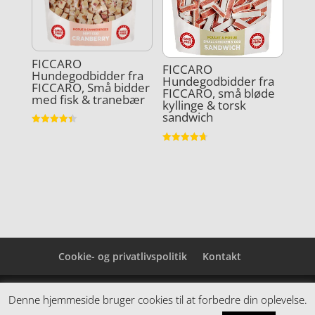
FICCARO
FICCARO
Hundegodbidder fra
Hundegodbidder fra
FICCARO, Små bidder
FICCARO, små bløde
med fisk & tranebær
kyllinge & torsk
sandwich
Vurderet
4.4
ud af 5
Vurderet
4.7
ud af 5
Cookie- og privatlivspolitik
Kontakt
Denne hjemmeside samler et bredt udvalg af
Denne hjemmeside bruger cookies til at forbedre din oplevelse.
spændende varer. Siden er et affiiliatesite, og nogle