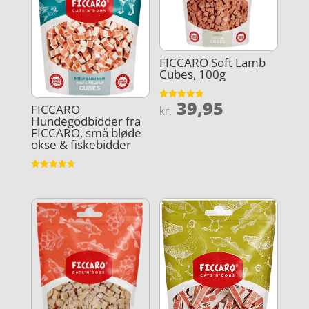
FICCARO Soft Lamb
Cubes, 100g
39,95
Vurderet
FICCARO
kr.
4.8
Hundegodbidder fra
ud af 5
FICCARO, små bløde
okse & fiskebidder
Vurderet
4.7
ud af 5