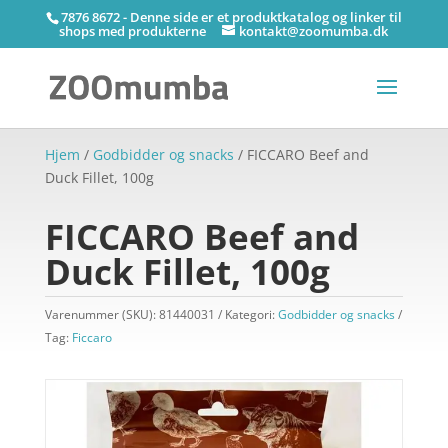
7876 8672 - Denne side er et produktkatalog og linker til
shops med produkterne
kontakt@zoomumba.dk
Hjem
/
Godbidder og snacks
/ FICCARO Beef and
Duck Fillet, 100g
FICCARO Beef and
Duck Fillet, 100g
Varenummer (SKU):
81440031
Kategori:
Godbidder og snacks
Tag:
Ficcaro