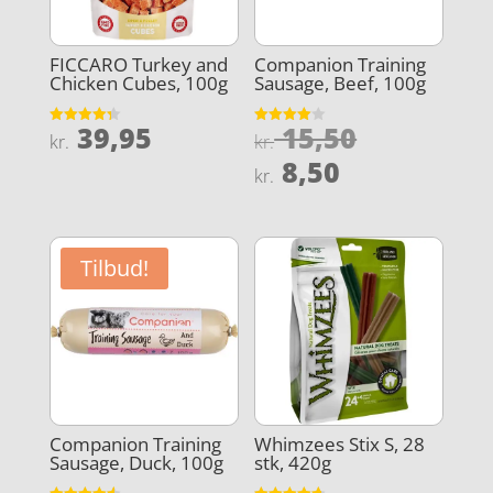
FICCARO Turkey and
Companion Training
Chicken Cubes, 100g
Sausage, Beef, 100g
Den
39,95
15,50
Vurderet
Vurderet
kr.
kr.
4.3
4
oprindeli
Den
ud af 5
ud af 5
8,50
kr.
pris
aktuelle
var:
pris
kr. 15,50.
er:
Tilbud!
kr. 8,50.
Companion Training
Whimzees Stix S, 28
Sausage, Duck, 100g
stk, 420g