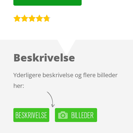
Bedømt
som
4.6
ud af 5
baseret
Beskrivelse
på
kundebedø
mmelser
Yderligere beskrivelse og flere billeder
her: