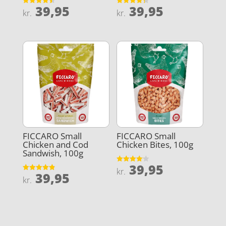
39,95
39,95
Vurderet
Vurderet
kr.
kr.
4.5
4.3
ud af 5
ud af 5
FICCARO Small
FICCARO Small
Chicken and Cod
Chicken Bites, 100g
Sandwish, 100g
39,95
Vurderet
kr.
39,95
4.1
Vurderet
kr.
ud af 5
4.9
ud af 5