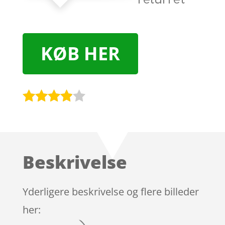
KØB HER
Bedømt
som
3.8
ud af 5
baseret
Beskrivelse
på
kundebed
ømmels
Yderligere beskrivelse og flere billeder
er
her: