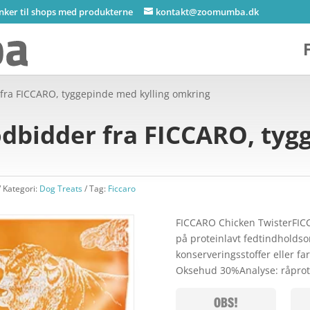
inker til shops med produkterne
kontakt@zoomumba.dk
ra FICCARO, tyggepinde med kylling omkring
bidder fra FICCARO, tyg
Kategori:
Dog Treats
Tag:
Ficcaro
FICCARO Chicken TwisterFICC
på proteinlavt fedtindholdsor
konserveringsstoffer eller f
Oksehud 30%Analyse: råprot