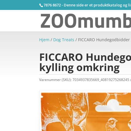
7876 8672 - Denne side er et produktkatalog og l
Hjem
/
Dog Treats
/ FICCARO Hundegodbidder f
FICCARO Hundegod
kylling omkring
Varenummer (SKU):
7034937835669_40819275268245