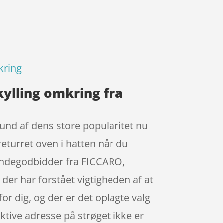
kring
ylling omkring fra
nd af dens store popularitet nu
returret oven i hatten når du
undegodbidder fra FICCARO,
er har forstået vigtigheden af at
for dig, og der er det oplagte valg
aktive adresse på strøget ikke er