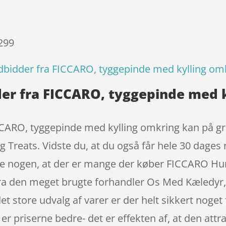
 299
idder fra FICCARO, tyggepinde med kylling om
r fra FICCARO, tyggepinde med k
ARO, tyggepinde med kylling omkring kan på gru
 Treats. Vidste du, at du også får hele 30 dages 
kke nogen, at der er mange der køber FICCARO H
a den meget brugte forhandler Os Med Kæledyr, d
det store udvalg af varer er der helt sikkert noget 
er priserne bedre- det er effekten af, at den attr