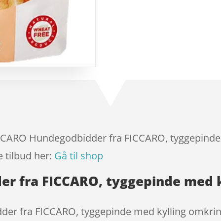
baseret
på
kundebed
ømmels
er
FICCARO Hundegodbidder fra FICCARO, tyggepinde 
 tilbud her:
Gå til shop
r fra FICCARO, tyggepinde med k
er fra FICCARO, tyggepinde med kylling omkri