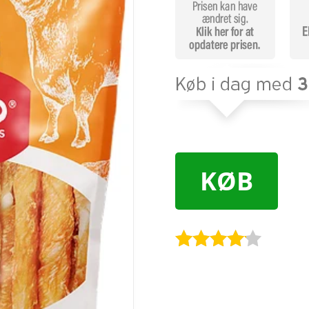
KØB
Bedømt
som
4
ud af 5