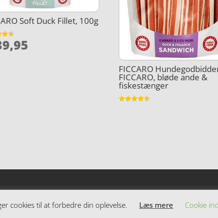
ARO Soft Duck Fillet, 100g
9,95
et
5
FICCARO Hundegodbidder
FICCARO, bløde ande &
fiskestænger
Vurderet
4.5
ud af 5
 cookies til at forbedre din oplevelse.
Læs mere
Cookie ind
dende varer. Siden er et affiiliatesite, og nogle links kan være af