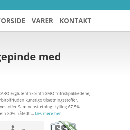
FORSIDE
VARER
KONTAKT
gepinde med
ARO erglutenfrikornfriGMO frifriskpakkedehøj
bitolfriuden kunstige tilsætningsstoffer,
arvestoffer.Sammenstætning: kylling 67,5%,
ein 80%, råfedt …
læs mere her