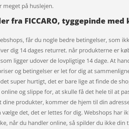
 meget på huslejen.
r fra FICCARO, tyggepinde med k
webshops, får du nogle bedre betingelser, som ikk
ver dig 14 dages returret. når produkterne er køb
som ligger udover de lovpligtige 14 dage. At han
priser og betingelser er let for dig at sammenligne
t super hurtigt, det er bare lige at finde de sho
nline og slippe for, at skulle få det hele til at p
t dine produkter, kommer de hjem til din adresse,
n vælge det, det er lettes for dig. Webshops har i
e, når du handler online, så spilder du ikke din 