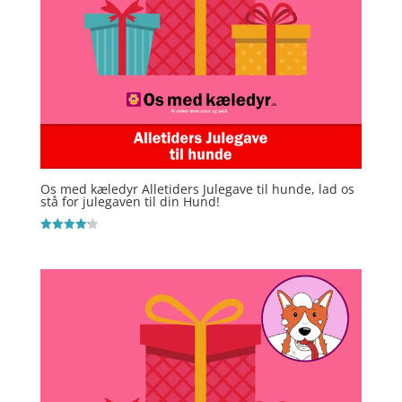
Os med kæledyr Alletiders Julegave til hunde, lad os
stå for julegaven til din Hund!
Vurderet
4.2
ud af 5