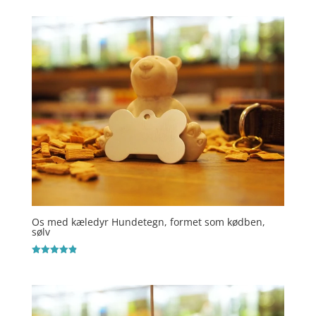
4.5
ud af 5
Os med kæledyr Hundetegn, formet som kødben,
sølv
Vurderet
4.9
ud af 5