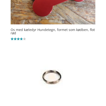
Os med kæledyr Hundetegn, formet som kødben, flot
rød
Vurderet
3.9
ud af 5