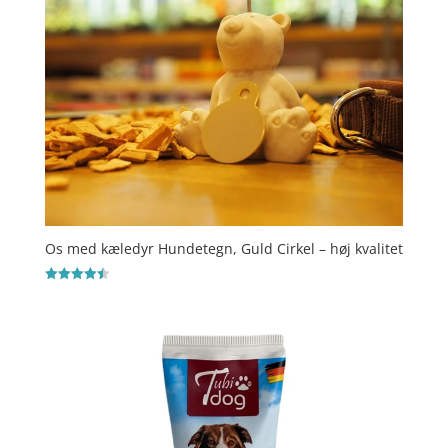
Os med kæledyr Hundetegn, Guld Cirkel – høj kvalitet
Vurderet
4.5
ud af 5