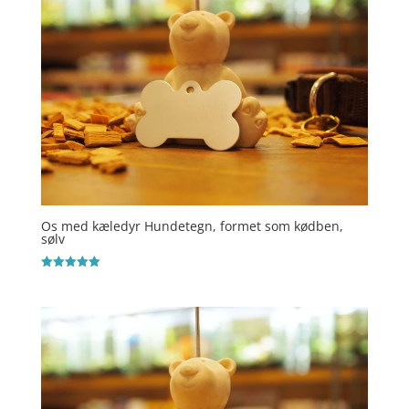
Os med kæledyr Hundetegn, formet som kødben,
sølv
Vurderet
5
ud af 5