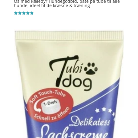
Os med kæledyr Hundegodbid, paté på tube til alle
hunde, ideel til de kræsne & træning
Vurderet
4.7
ud af 5