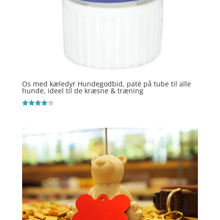
Os med kæledyr Hundegodbid, paté på tube til alle
hunde, ideel til de kræsne & træning
Vurderet
4.1
ud af 5