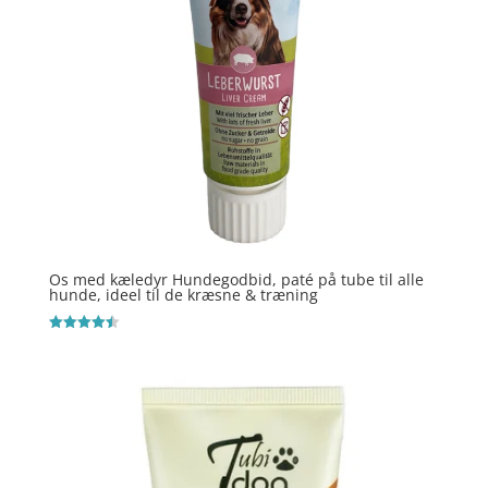
Os med kæledyr Hundegodbid, paté på tube til alle
hunde, ideel til de kræsne & træning
Vurderet
4.5
ud af 5