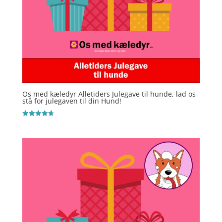
Os med kæledyr Alletiders Julegave til hunde, lad os
stå for julegaven til din Hund!
Vurderet
4.7
ud af 5