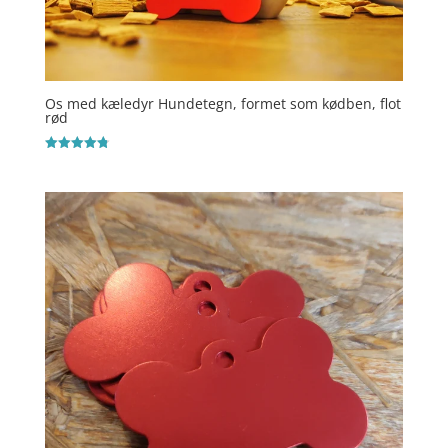
Os med kæledyr Hundetegn, formet som kødben, flot
rød
Vurderet
4.8
ud af 5