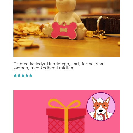
Os med kæledyr Hundetegn, sort, formet som
kødben, med kødben i midten
Vurderet
5
ud af 5