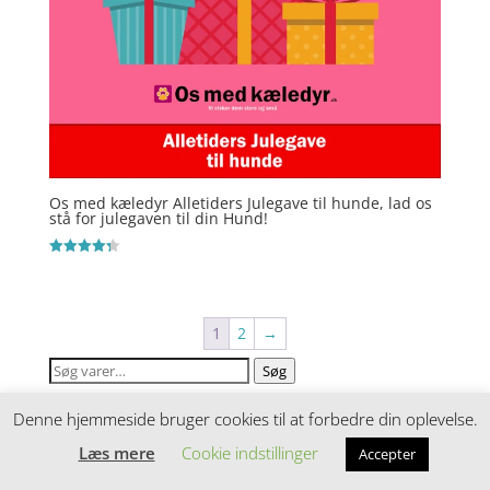
Os med kæledyr Alletiders Julegave til hunde, lad os
stå for julegaven til din Hund!
Vurderet
4.3
ud af 5
1
2
→
Søg
Søg
efter:
Denne hjemmeside bruger cookies til at forbedre din oplevelse.
Produktkategorier
Læs mere
Cookie indstillinger
Accepter
Acana hundefoder
(58)