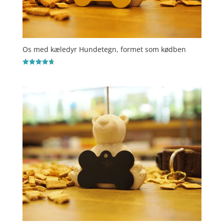
Os med kæledyr Hundetegn, formet som kødben
Vurderet
4.7
ud af 5