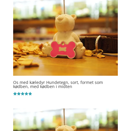
Os med kæledyr Hundetegn, sort, formet som
kødben, med kødben i midten
Vurderet
4.9
ud af 5