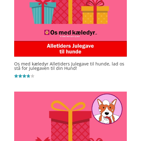
Os med kæledyr Alletiders Julegave til hunde, lad os
stå for julegaven til din Hund!
Vurderet
3.8
ud af 5