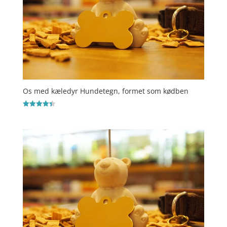
Os med kæledyr Hundetegn, formet som kødben
Vurderet
4.4
ud af 5