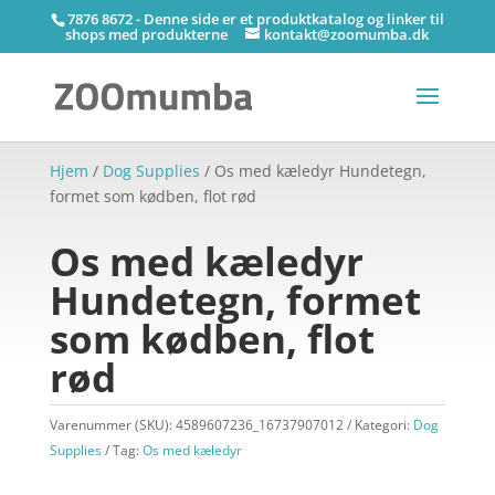
7876 8672 - Denne side er et produktkatalog og linker til
shops med produkterne
kontakt@zoomumba.dk
Hjem
/
Dog Supplies
/ Os med kæledyr Hundetegn,
formet som kødben, flot rød
Os med kæledyr
Hundetegn, formet
som kødben, flot
rød
Varenummer (SKU):
4589607236_16737907012
Kategori:
Dog
Supplies
Tag:
Os med kæledyr