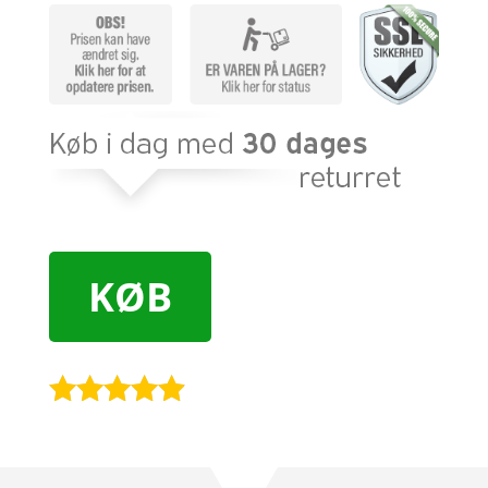
KØB
Bedømt
som
4.8
ud af 5