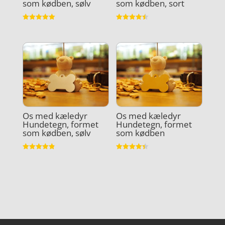
som kødben, sølv
som kødben, sort
Vurderet
Vurderet
5
4.5
ud af 5
ud af 5
Os med kæledyr
Os med kæledyr
Hundetegn, formet
Hundetegn, formet
som kødben, sølv
som kødben
Vurderet
Vurderet
4.9
4.4
ud af 5
ud af 5