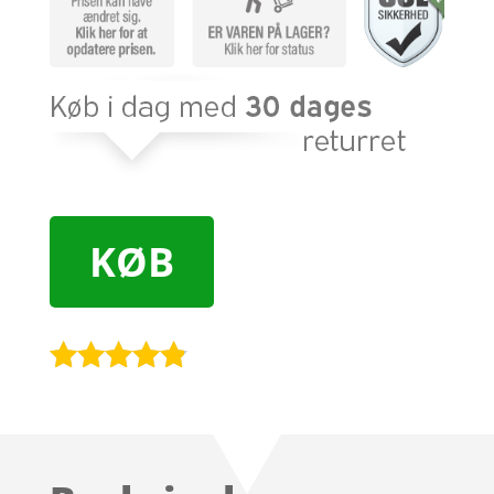
KØB
Bedømt
som
4.7
ud af 5
baseret på