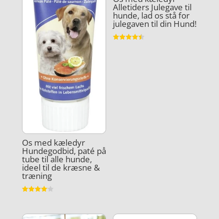
Alletiders Julegave til
hunde, lad os stå for
julegaven til din Hund!
Vurderet
4.5
ud af 5
Os med kæledyr
Hundegodbid, paté på
tube til alle hunde,
ideel til de kræsne &
træning
Vurderet
4.1
ud af 5