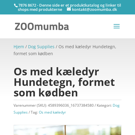
7876 8672 - Denne side er et produktkatalog og linker til
shops med produkterne
kontakt@zoomumba.dk
Hjem
/
Dog Supplies
/ Os med kæledyr Hundetegn,
formet som kødben
Os med kæledyr
Hundetegn, formet
som kødben
Varenummer (SKU):
4589396036_16737384580
Kategori:
Dog
Supplies
Tag:
Os med kæledyr