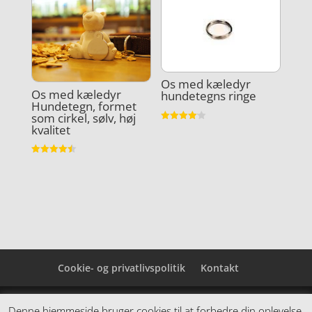
Os med kæledyr
Os med kæledyr
hundetegns ringe
Hundetegn, formet
som cirkel, sølv, høj
kvalitet
Vurderet
4.1
ud af 5
Vurderet
4.5
ud af 5
Cookie- og privatlivspolitik
Kontakt
Denne hjemmeside samler et bredt udvalg af
Denne hjemmeside bruger cookies til at forbedre din oplevelse.