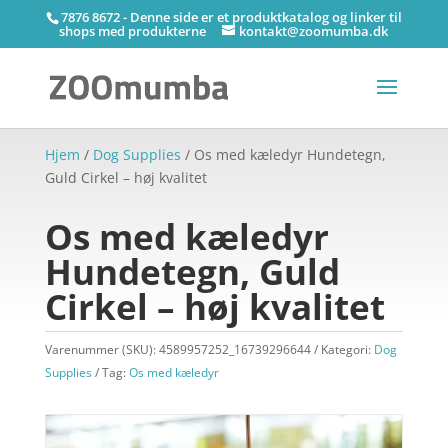
7876 8672 - Denne side er et produktkatalog og linker til
shops med produkterne
kontakt@zoomumba.dk
Hjem
/
Dog Supplies
/ Os med kæledyr Hundetegn,
Guld Cirkel – høj kvalitet
Os med kæledyr
Hundetegn, Guld
Cirkel – høj kvalitet
Varenummer (SKU):
4589957252_16739296644
Kategori:
Dog
Supplies
Tag:
Os med kæledyr