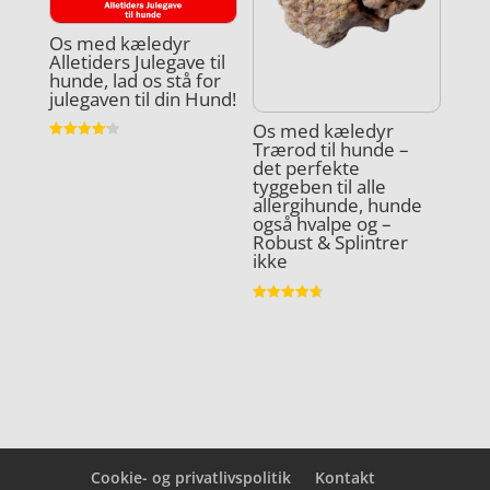
Os med kæledyr
Alletiders Julegave til
hunde, lad os stå for
julegaven til din Hund!
Os med kæledyr
Trærod til hunde –
Vurderet
4.2
det perfekte
ud af 5
tyggeben til alle
allergihunde, hunde
også hvalpe og –
Robust & Splintrer
ikke
Vurderet
4.7
ud af 5
Cookie- og privatlivspolitik
Kontakt