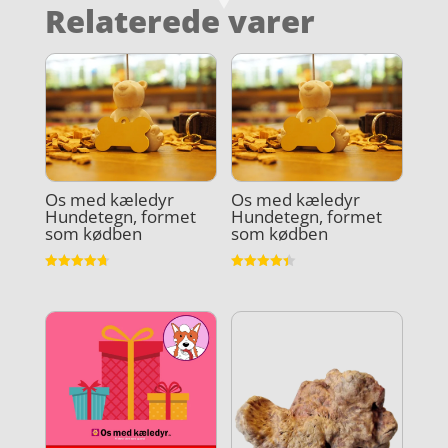
Relaterede varer
Os med kæledyr
Os med kæledyr
Hundetegn, formet
Hundetegn, formet
som kødben
som kødben
Vurderet
Vurderet
4.7
4.4
ud af 5
ud af 5