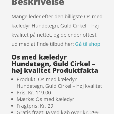
Beskrivelse
på
kundebedø
mmelser
Mange leder efter den billigste Os med
kæledyr Hundetegn, Guld Cirkel – høj
kvalitet på nettet, og de ender oftest
ud med at finde tilbud her:
Gå til shop
Os med kæledyr
Hundetegn, Guld Cirkel –
høj kvalitet Produktfakta
Produkt: Os med kæledyr
Hundetegn, Guld Cirkel – høj kvalitet
Pris: Kr. 119.00
Mærke: Os med kæledyr
Fragtpris: Kr. 29
Gratis fragt: Ja ved køb over kr. 299