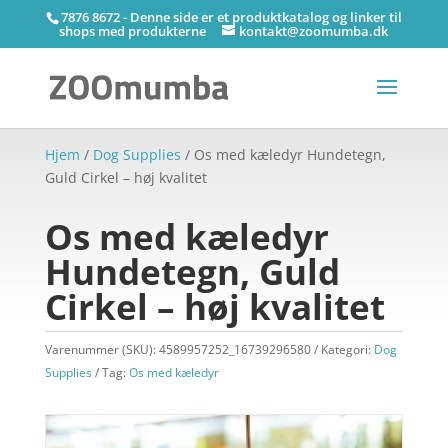
7876 8672 - Denne side er et produktkatalog og linker til
shops med produkterne
kontakt@zoomumba.dk
Hjem
/
Dog Supplies
/ Os med kæledyr Hundetegn,
Guld Cirkel – høj kvalitet
Os med kæledyr
Hundetegn, Guld
Cirkel – høj kvalitet
Varenummer (SKU):
4589957252_16739296580
Kategori:
Dog
Supplies
Tag:
Os med kæledyr