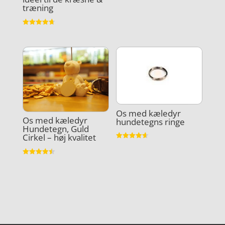
træning
Vurderet
4.7
ud af 5
Os med kæledyr
Os med kæledyr
hundetegns ringe
Hundetegn, Guld
Cirkel – høj kvalitet
Vurderet
4.6
ud af 5
Vurderet
4.5
ud af 5