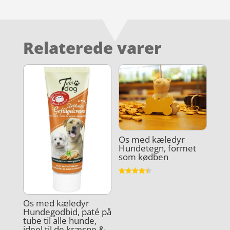
Relaterede varer
Os med kæledyr
Hundetegn, formet
som kødben
Vurderet
4.4
ud af 5
Os med kæledyr
Hundegodbid, paté på
tube til alle hunde,
ideel til de kræsne &