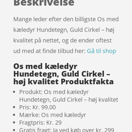
Beskrivelse
på
kundebedø
mmelser
Mange leder efter den billigste Os med
kæledyr Hundetegn, Guld Cirkel – høj
kvalitet på nettet, og de ender oftest
ud med at finde tilbud her:
Gå til shop
Os med kæledyr
Hundetegn, Guld Cirkel –
høj kvalitet Produktfakta
Produkt: Os med kæledyr
Hundetegn, Guld Cirkel – høj kvalitet
Pris: Kr. 99.00
Mærke: Os med kæledyr
Fragtpris: Kr. 29
Gratis fragt: Ja ved køb over kr. 299