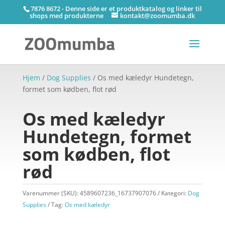
7876 8672 - Denne side er et produktkatalog og linker til
shops med produkterne
kontakt@zoomumba.dk
Hjem
/
Dog Supplies
/ Os med kæledyr Hundetegn,
formet som kødben, flot rød
Os med kæledyr
Hundetegn, formet
som kødben, flot
rød
Varenummer (SKU):
4589607236_16737907076
Kategori:
Dog
Supplies
Tag:
Os med kæledyr