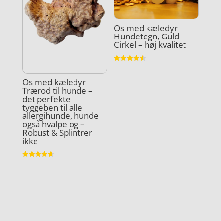
Os med kæledyr
Hundetegn, Guld
Cirkel – høj kvalitet
Vurderet
4.5
ud af 5
Os med kæledyr
Trærod til hunde –
det perfekte
tyggeben til alle
allergihunde, hunde
også hvalpe og –
Robust & Splintrer
ikke
Vurderet
4.7
ud af 5