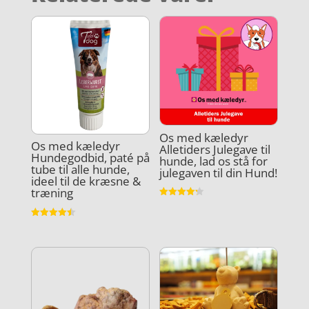
Os med kæledyr
Os med kæledyr
Alletiders Julegave til
Hundegodbid, paté på
hunde, lad os stå for
tube til alle hunde,
julegaven til din Hund!
ideel til de kræsne &
træning
Vurderet
4.2
ud af 5
Vurderet
4.5
ud af 5