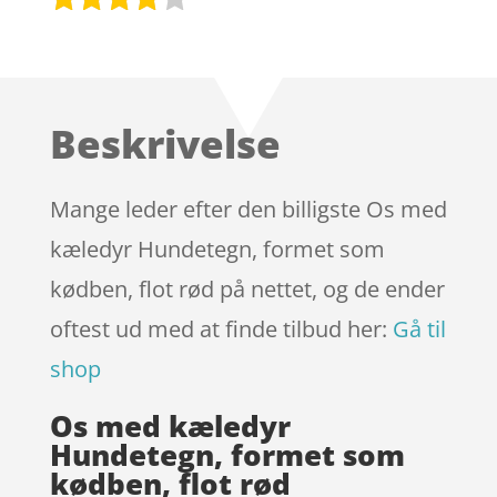
Bedømt
som
3.9
ud af 5
baseret
Beskrivelse
på
kundebed
ømmels
Mange leder efter den billigste Os med
er
kæledyr Hundetegn, formet som
kødben, flot rød på nettet, og de ender
oftest ud med at finde tilbud her:
Gå til
shop
Os med kæledyr
Hundetegn, formet som
kødben, flot rød