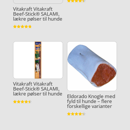
Vurderet
Vitakraft Vitakraft
4.4
Beef-Stick® SALAMI,
ud af 5
lækre pølser til hunde
Vurderet
4.8
ud af 5
Vitakraft Vitakraft
Beef-Stick® SALAMI,
lækre pølser til hunde
Eldorado Knogle med
fyld til hunde – flere
forskellige varianter
Vurderet
4.5
ud af 5
Vurderet
4.3
ud af 5