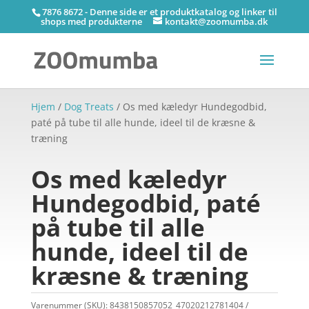
7876 8672 - Denne side er et produktkatalog og linker til
shops med produkterne
kontakt@zoomumba.dk
Hjem
/
Dog Treats
/ Os med kæledyr Hundegodbid,
paté på tube til alle hunde, ideel til de kræsne &
træning
Os med kæledyr
Hundegodbid, paté
på tube til alle
hunde, ideel til de
kræsne & træning
Varenummer (SKU):
8438150857052_47020212781404