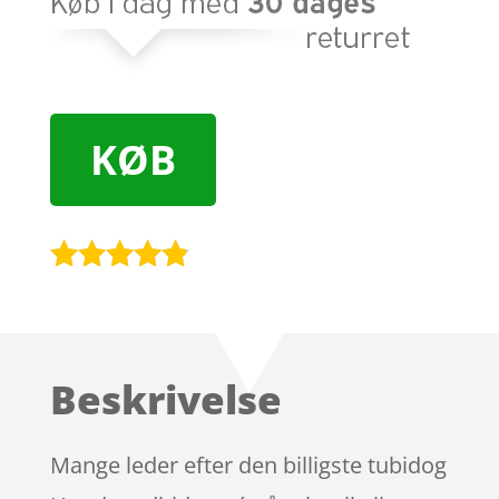
KØB
Bedømt
som
4.7
ud af 5
baseret på
Beskrivelse
kundebedø
mmelser
Mange leder efter den billigste tubidog