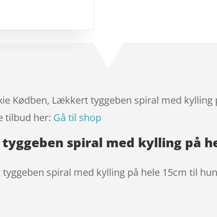
baseret
på
kundebed
ømmels
er
ixie Kødben, Lækkert tyggeben spiral med kylling 
 tilbud her:
Gå til shop
 tyggeben spiral med kylling på h
 tyggeben spiral med kylling på hele 15cm til hu