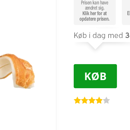
KØB
Bedømt
som
3.8
ud af 5