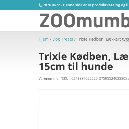
7876 8672 - Denne side er et produktkatalog og l
Hjem
/
Dog Treats
/ Trixie Kødben, Lækkert tyg
Trixie Kødben, Læ
15cm til hunde
Varenummer (SKU):
6243887022229_37595524038805