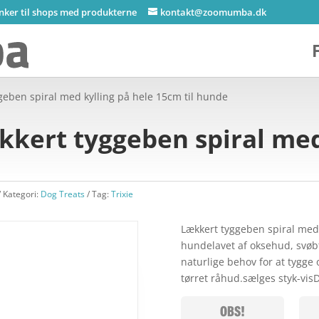
inker til shops med produkterne
kontakt@zoomumba.dk
geben spiral med kylling på hele 15cm til hunde
kkert tyggeben spiral med
Kategori:
Dog Treats
Tag:
Trixie
Lækkert tyggeben spiral med 
hundelavet af oksehud, svøbt 
naturlige behov for at tygge o
tørret råhud.sælges styk-vi