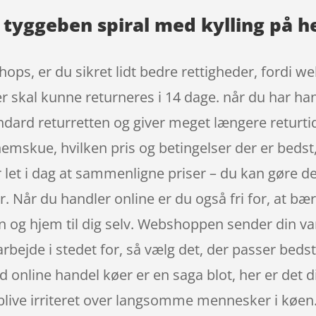
 tyggeben spiral med kylling på h
ops, er du sikret lidt bedre rettigheder, fordi 
rer skal kunne returneres i 14 dage. når du har ha
dard returretten og giver meget længere returti
nnemskue, hvilken pris og betingelser der er bedst
 let i dag at sammenligne priser – du kan gøre de
. Når du handler online er du også fri for, at bær
og hjem til dig selv. Webshoppen sender din varer
bejde i stedet for, så vælg det, der passer bedst t
ed online handel køer er en saga blot, her er det 
blive irriteret over langsomme mennesker i køen