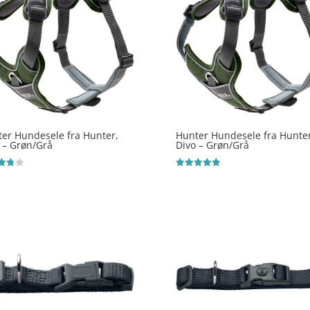
er Hundesele fra Hunter,
Hunter Hundesele fra Hunter
 – Grøn/Grå
Divo – Grøn/Grå
ret
Vurderet
4.9
 5
ud af 5