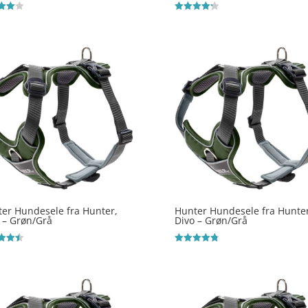
ret
Vurderet
4.3
 5
ud af 5
er Hundesele fra Hunter,
Hunter Hundesele fra Hunter
 – Grøn/Grå
Divo – Grøn/Grå
ret
Vurderet
4.8
 5
ud af 5