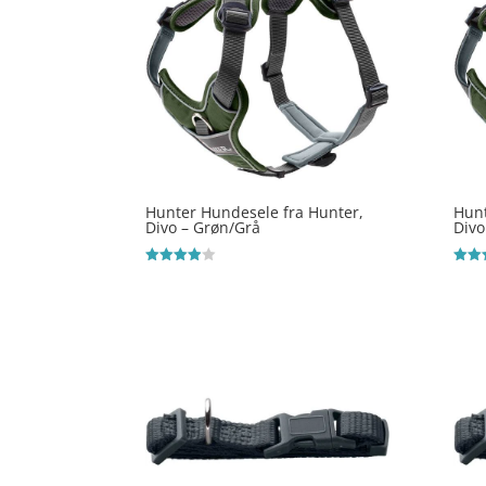
Hunter Hundesele fra Hunter,
Hunt
Divo – Grøn/Grå
Divo
Vurderet
Vurde
3.9
3.8
ud af 5
ud af