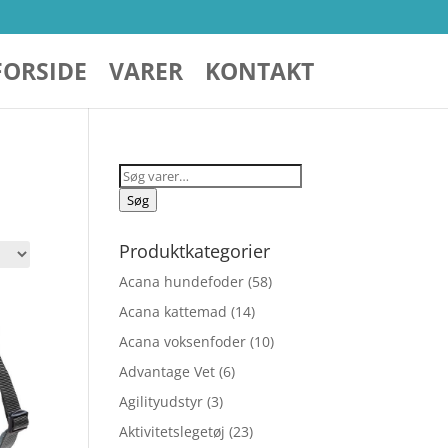
FORSIDE
VARER
KONTAKT
Søg
efter:
Søg
Produktkategorier
Acana hundefoder
(58)
Acana kattemad
(14)
Acana voksenfoder
(10)
Advantage Vet
(6)
Agilityudstyr
(3)
Aktivitetslegetøj
(23)