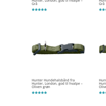
Hunter, London, god til hvalpe –
Hunt
Grå
Grå
Vurderet
Vurde
4.8
4.1
ud af 5
ud af
Hunter Hundehalsbånd fra
Hun
Hunter, London, god til hvalpe –
Hunt
Oliven grøn
Oliv
Vurderet
Vurde
5
4.8
ud af 5
ud af