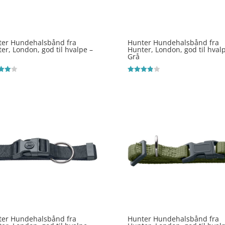
ter Hundehalsbånd fra
Hunter Hundehalsbånd fra
er, London, god til hvalpe –
Hunter, London, god til hval
Grå
ret
Vurderet
3.9
 5
ud af 5
ter Hundehalsbånd fra
Hunter Hundehalsbånd fra