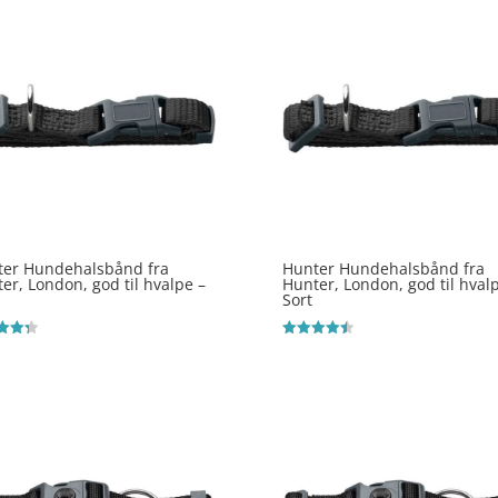
ter Hundehalsbånd fra
Hunter Hundehalsbånd fra
er, London, god til hvalpe –
Hunter, London, god til hval
Sort
ret
Vurderet
4.5
 5
ud af 5