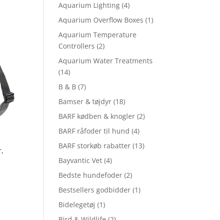
Aquarium Lighting
(4)
Aquarium Overflow Boxes
(1)
Aquarium Temperature
Controllers
(2)
Aquarium Water Treatments
(14)
B & B
(7)
Bamser & tøjdyr
(18)
BARF kødben & knogler
(2)
BARF råfoder til hund
(4)
BARF storkøb rabatter
(13)
,
Bayvantic Vet
(4)
Bedste hundefoder
(2)
Bestsellers godbidder
(1)
Bidelegetøj
(1)
Bird & Wildlife
(2)