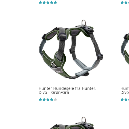
Vurderet
Vurde
5
4
ud af 5
ud af
Hunter Hundesele fra Hunter,
Hunt
Divo – Grøn/Grå
Divo
Vurderet
Vurde
4
4.5
ud af 5
ud af