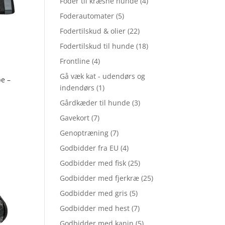
Foder til kræsne hunde
(4)
Foderautomater
(5)
Fodertilskud & olier
(22)
Fodertilskud til hunde
(18)
Frontline
(4)
Gå væk kat - udendørs og
pe –
indendørs
(1)
Gårdkæder til hunde
(3)
Gavekort
(7)
Genoptræning
(7)
Godbidder fra EU
(4)
Godbidder med fisk
(25)
Godbidder med fjerkræ
(25)
Godbidder med gris
(5)
Godbidder med hest
(7)
Godbidder med kanin
(5)