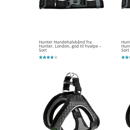
Hunter Hundehalsbånd fra
Hun
Hunter, London, god til hvalpe –
Hunt
Sort
Sort
Vurderet
Vurde
3.8
4.1
ud af 5
ud af