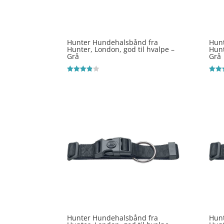
Hunter Hundehalsbånd fra
Hun
Hunter, London, god til hvalpe –
Hunt
Grå
Grå
Vurderet
Vurde
3.8
4
ud af 5
ud af
Hunter Hundehalsbånd fra
Hun