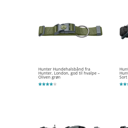
Hunter Hundehalsbånd fra
Hun
Hunter, London, god til hvalpe –
Hunt
Oliven grøn
Sort
Vurderet
Vurde
4
4.3
ud af 5
ud af