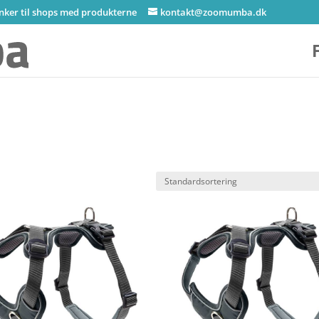
inker til shops med produkterne
kontakt@zoomumba.dk