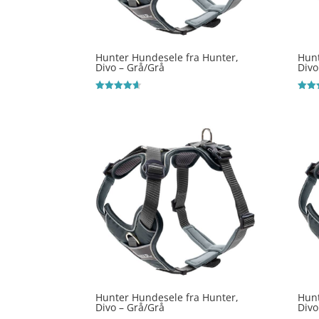
Hunter Hundesele fra Hunter,
Hunt
Divo – Grå/Grå
Divo
Vurderet
Vurde
4.6
4.1
ud af 5
ud af
Hunter Hundesele fra Hunter,
Hunt
Divo – Grå/Grå
Divo