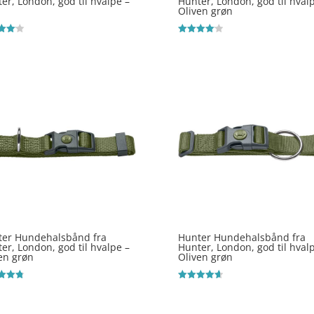
er, London, god til hvalpe –
Hunter, London, god til hval
Oliven grøn
ret
Vurderet
4.1
 5
ud af 5
ter Hundehalsbånd fra
Hunter Hundehalsbånd fra
er, London, god til hvalpe –
Hunter, London, god til hval
en grøn
Oliven grøn
ret
Vurderet
4.7
 5
ud af 5