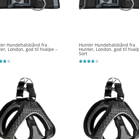
ter Hundehalsbånd fra
Hunter Hundehalsbånd fra
er, London, god til hvalpe –
Hunter, London, god til hval
Sort
ret
Vurderet
4
 5
ud af 5