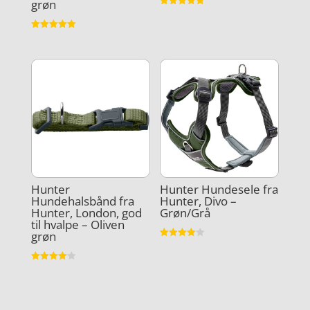
grøn
Vurderet
4.8
ud af 5
Vurderet
5
ud af 5
Hunter
Hunter Hundesele fra
Hundehalsbånd fra
Hunter, Divo –
Hunter, London, god
Grøn/Grå
til hvalpe – Oliven
grøn
Vurderet
4
ud af 5
Vurderet
4.1
ud af 5