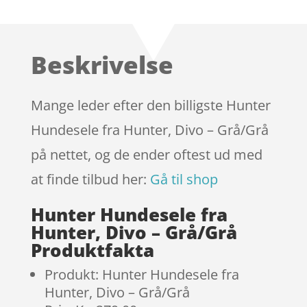
som
4.6
ud af 5
baseret
Beskrivelse
på
kundebedø
mmelser
Mange leder efter den billigste Hunter
Hundesele fra Hunter, Divo – Grå/Grå
på nettet, og de ender oftest ud med
at finde tilbud her:
Gå til shop
Hunter Hundesele fra
Hunter, Divo – Grå/Grå
Produktfakta
Produkt: Hunter Hundesele fra
Hunter, Divo – Grå/Grå