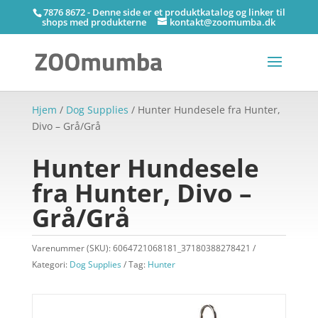
7876 8672 - Denne side er et produktkatalog og linker til
shops med produkterne
kontakt@zoomumba.dk
Hjem
/
Dog Supplies
/ Hunter Hundesele fra Hunter,
Divo – Grå/Grå
Hunter Hundesele
fra Hunter, Divo –
Grå/Grå
Varenummer (SKU):
6064721068181_37180388278421
Kategori:
Dog Supplies
Tag:
Hunter