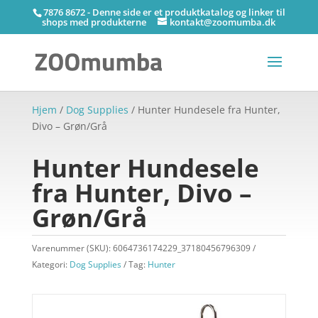
7876 8672 - Denne side er et produktkatalog og linker til
shops med produkterne
kontakt@zoomumba.dk
Hjem
/
Dog Supplies
/ Hunter Hundesele fra Hunter,
Divo – Grøn/Grå
Hunter Hundesele
fra Hunter, Divo –
Grøn/Grå
Varenummer (SKU):
6064736174229_37180456796309
Kategori:
Dog Supplies
Tag:
Hunter