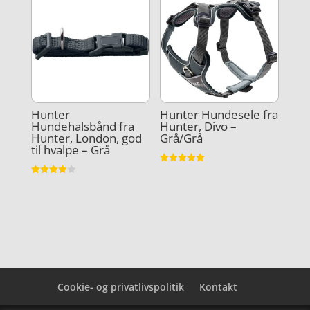
Hunter
Hunter Hundesele fra
Hundehalsbånd fra
Hunter, Divo –
Hunter, London, god
Grå/Grå
til hvalpe – Grå
Vurderet
5
Vurderet
ud af 5
4
ud af 5
Cookie- og privatlivspolitik
Kontakt