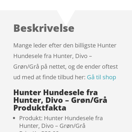
som
4.8
ud af 5
baseret på
Beskrivelse
kundebedø
mmelser
Mange leder efter den billigste Hunter
Hundesele fra Hunter, Divo –
Grøn/Grå på nettet, og de ender oftest
ud med at finde tilbud her:
Gå til shop
Hunter Hundesele fra
Hunter, Divo – Grøn/Grå
Produktfakta
Produkt: Hunter Hundesele fra
Hunter, Divo – Grøn/Grå