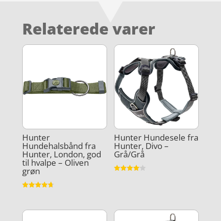
Relaterede varer
Hunter
Hunter Hundesele fra
Hundehalsbånd fra
Hunter, Divo –
Hunter, London, god
Grå/Grå
til hvalpe – Oliven
grøn
Vurderet
4.1
ud af 5
Vurderet
4.7
ud af 5