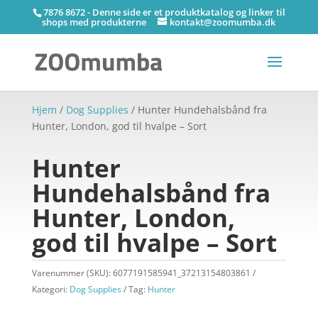
7876 8672 - Denne side er et produktkatalog og linker til
shops med produkterne
kontakt@zoomumba.dk
Hjem
/
Dog Supplies
/ Hunter Hundehalsbånd fra
Hunter, London, god til hvalpe – Sort
Hunter
Hundehalsbånd fra
Hunter, London,
god til hvalpe – Sort
Varenummer (SKU):
6077191585941_37213154803861
Kategori:
Dog Supplies
Tag:
Hunter