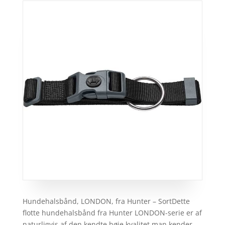
Hundehalsbånd, LONDON, fra Hunter – SortDette
flotte hundehalsbånd fra Hunter LONDON-serie er af
naturligvis af den kendte høje kvalitet man kender