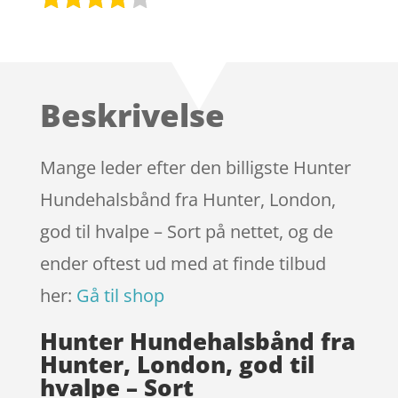
Bedømt
som
4
ud af 5
baseret
Beskrivelse
på
kundebed
ømmels
Mange leder efter den billigste Hunter
er
Hundehalsbånd fra Hunter, London,
god til hvalpe – Sort på nettet, og de
ender oftest ud med at finde tilbud
her:
Gå til shop
Hunter Hundehalsbånd fra
Hunter, London, god til
hvalpe – Sort