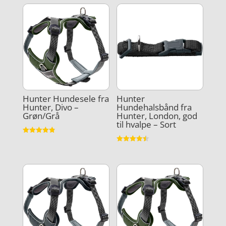
Hunter Hundesele fra
Hunter
Hunter, Divo –
Hundehalsbånd fra
Grøn/Grå
Hunter, London, god
til hvalpe – Sort
Vurderet
4.9
Vurderet
ud af 5
4.5
ud af 5