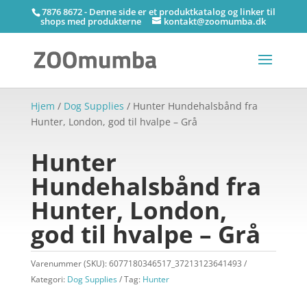
7876 8672 - Denne side er et produktkatalog og linker til
shops med produkterne
kontakt@zoomumba.dk
Hjem
/
Dog Supplies
/ Hunter Hundehalsbånd fra
Hunter, London, god til hvalpe – Grå
Hunter
Hundehalsbånd fra
Hunter, London,
god til hvalpe – Grå
Varenummer (SKU):
6077180346517_37213123641493
Kategori:
Dog Supplies
Tag:
Hunter