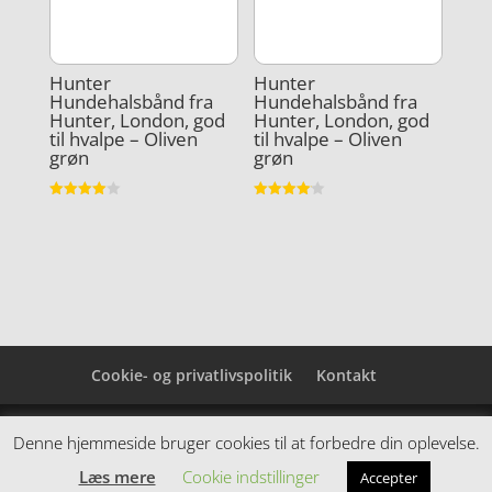
Hunter
Hunter
Hundehalsbånd fra
Hundehalsbånd fra
Hunter, London, god
Hunter, London, god
til hvalpe – Oliven
til hvalpe – Oliven
grøn
grøn
Vurderet
Vurderet
4
4.1
ud af 5
ud af 5
Cookie- og privatlivspolitik
Kontakt
Denne hjemmeside samler et bredt udvalg af
Denne hjemmeside bruger cookies til at forbedre din oplevelse.
spændende varer. Siden er et affiiliatesite, og nogle
Læs mere
Cookie indstillinger
Accepter
links kan være affiliatelinks.