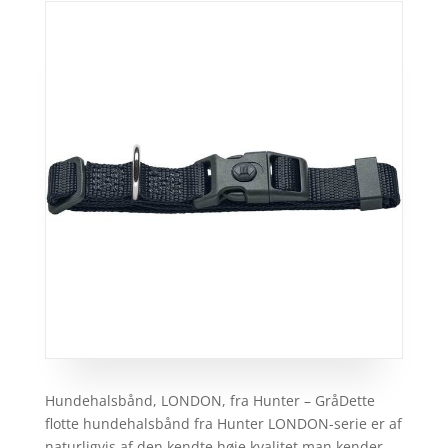
Hundehalsbånd, LONDON, fra Hunter – GråDette
flotte hundehalsbånd fra Hunter LONDON-serie er af
naturligvis af den kendte høje kvalitet man kender