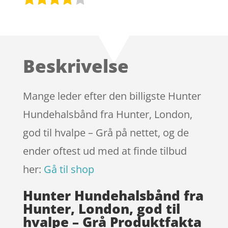
Bedømt
som
3.9
ud af 5
baseret
Beskrivelse
på
kundebed
ømmels
Mange leder efter den billigste Hunter
er
Hundehalsbånd fra Hunter, London,
god til hvalpe – Grå på nettet, og de
ender oftest ud med at finde tilbud
her:
Gå til shop
Hunter Hundehalsbånd fra
Hunter, London, god til
hvalpe – Grå Produktfakta