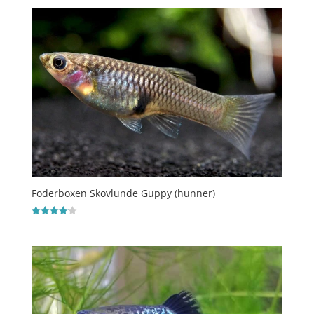
ud af 5
Foderboxen Skovlunde Guppy (hunner)
Vurderet
4.2
ud af 5