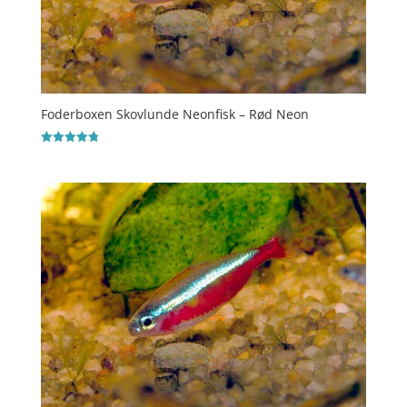
Foderboxen Skovlunde Neonfisk – Rød Neon
Vurderet
4.8
ud af 5