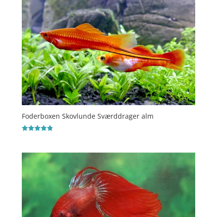
Foderboxen Skovlunde Sværddrager alm
Vurderet
4.9
ud af 5