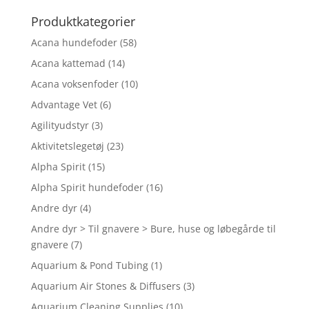
efter:
Produktkategorier
Acana hundefoder
(58)
Acana kattemad
(14)
Acana voksenfoder
(10)
Advantage Vet
(6)
Agilityudstyr
(3)
Aktivitetslegetøj
(23)
Alpha Spirit
(15)
Alpha Spirit hundefoder
(16)
Andre dyr
(4)
Andre dyr > Til gnavere > Bure, huse og løbegårde til
gnavere
(7)
Aquarium & Pond Tubing
(1)
Aquarium Air Stones & Diffusers
(3)
Aquarium Cleaning Supplies
(10)