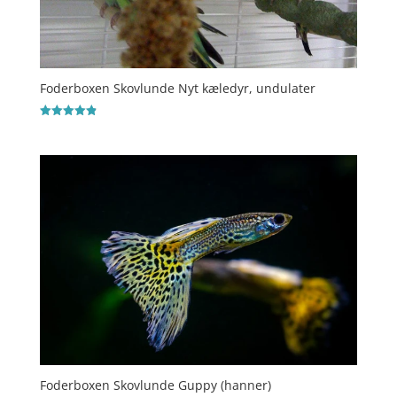
Foderboxen Skovlunde Nyt kæledyr, undulater
Vurderet
4.9
ud af 5
Foderboxen Skovlunde Guppy (hanner)