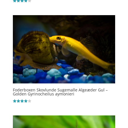
Vurderet
3.9
ud af 5
Foderboxen Skovlunde Sugemalle Algeæder Gul –
Golden Gyrinocheilus aymonieri
Vurderet
4.1
ud af 5