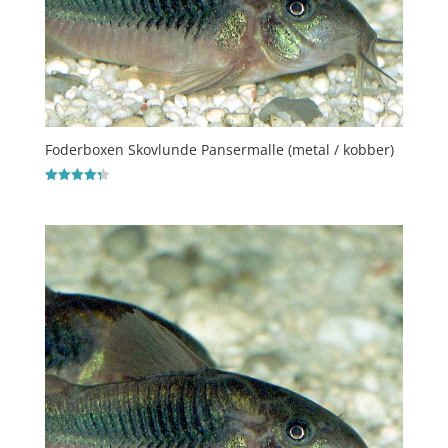
Foderboxen Skovlunde Pansermalle (metal / kobber)
Vurderet
4.3
ud af 5