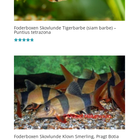
Foderboxen Skovlunde Tigerbarbe (siam barbe) –
Puntius tetrazona
Vurderet
4.8
ud af 5
Foderboxen Skovlunde Klovn Smerling, Pragt Botia