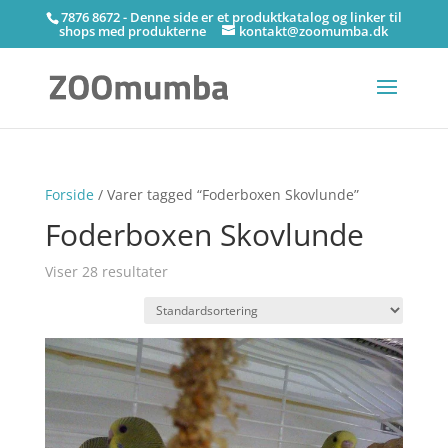
7876 8672 - Denne side er et produktkatalog og linker til
shops med produkterne
kontakt@zoomumba.dk
Forside
/ Varer tagged “Foderboxen Skovlunde”
Foderboxen Skovlunde
Viser 28 resultater