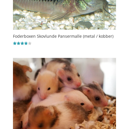
Foderboxen Skovlunde Pansermalle (metal / kobber)
Vurderet
3.9
ud af 5