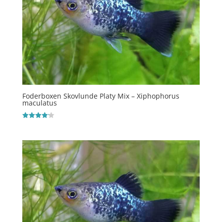
Foderboxen Skovlunde Platy Mix – Xiphophorus
maculatus
Vurderet
4.2
ud af 5