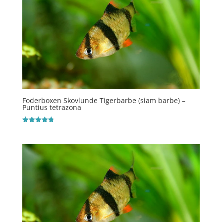
Foderboxen Skovlunde Tigerbarbe (siam barbe) –
Puntius tetrazona
Vurderet
4.8
ud af 5