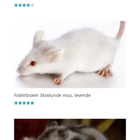
Vurderet
4.1
ud af 5
Foderboxen Skovlunde mus, levende
Vurderet
5
ud af 5