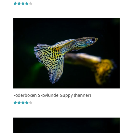
Vurderet
4.1
ud af 5
Foderboxen Skovlunde Guppy (hanner)
Vurderet
4
ud af 5