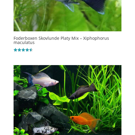
Foderboxen Skovlunde Platy Mix – Xiphophorus
maculatus
Vurderet
4.6
ud af 5