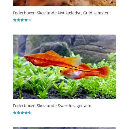
Foderboxen Skovlunde Nyt kæledyr, GuldHamster
Vurderet
4
ud af 5
Foderboxen Skovlunde Sværddrager alm
Vurderet
4.5
ud af 5