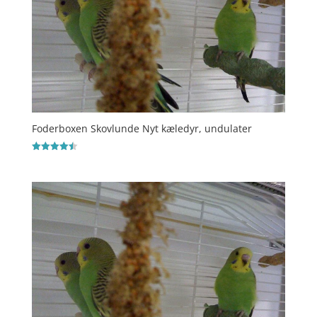
Foderboxen Skovlunde Nyt kæledyr, undulater
Vurderet
4.5
ud af 5