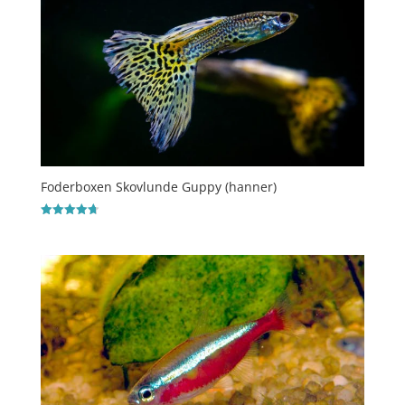
Foderboxen Skovlunde Guppy (hanner)
Vurderet
4.7
ud af 5