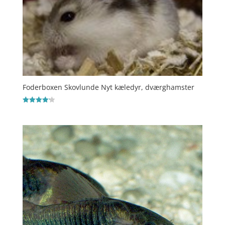
Foderboxen Skovlunde Nyt kæledyr, dværghamster
Vurderet
4.2
ud af 5