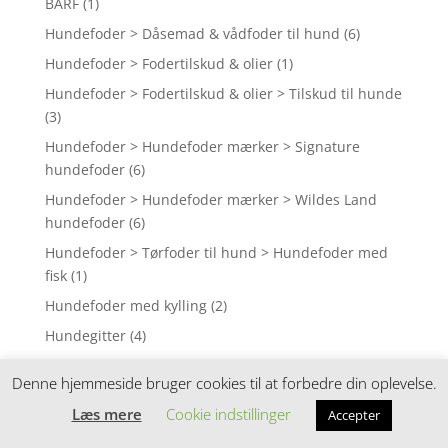
BARF
(1)
Hundefoder > Dåsemad & vådfoder til hund
(6)
Hundefoder > Fodertilskud & olier
(1)
Hundefoder > Fodertilskud & olier > Tilskud til hunde
(3)
Hundefoder > Hundefoder mærker > Signature
hundefoder
(6)
Hundefoder > Hundefoder mærker > Wildes Land
hundefoder
(6)
Hundefoder > Tørfoder til hund > Hundefoder med
fisk
(1)
Hundefoder med kylling
(2)
Hundegitter
(4)
Hundekiks
(6)
Denne hjemmeside bruger cookies til at forbedre din oplevelse.
Hundelemme
(1)
Læs mere
Cookie indstillinger
Accepter
Hundesenge, puder og tæpper
(78)