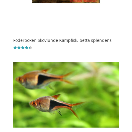
Foderboxen Skovlunde Kampfisk, betta splendens
Vurderet
4.3
ud af 5