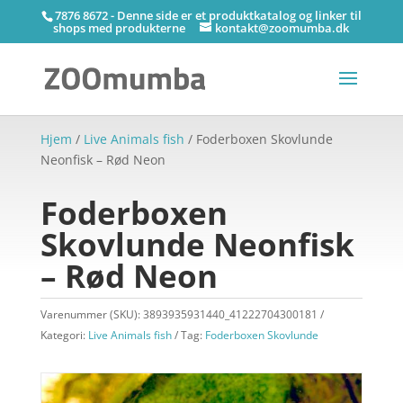
7876 8672 - Denne side er et produktkatalog og linker til
shops med produkterne
kontakt@zoomumba.dk
Hjem
/
Live Animals fish
/ Foderboxen Skovlunde
Neonfisk – Rød Neon
Foderboxen
Skovlunde Neonfisk
– Rød Neon
Varenummer (SKU):
3893935931440_41222704300181
Kategori:
Live Animals fish
Tag:
Foderboxen Skovlunde