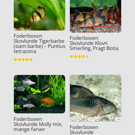
Foderboxen
Foderboxen
Skovlunde Tigerbarbe
Skovlunde Klovn
(siam barbe) – Puntius
Smerling, Pragt Botia
tetrazona
Vurderet
Vurderet
4.1
4.8
ud af 5
ud af 5
Foderboxen
Skovlunde Molly mix,
Foderboxen
mange farver
Skovlunde