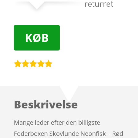
KØB
Bedømt
som
4.8
ud af 5
baseret på
Beskrivelse
kundebedø
mmelser
Mange leder efter den billigste
Foderboxen Skovlunde Neonfisk – Rød