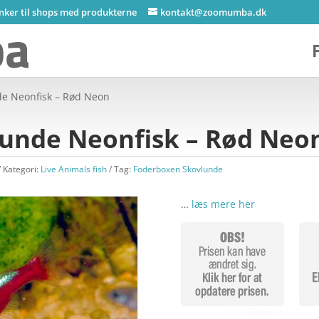
inker til shops med produkterne
kontakt@zoomumba.dk
de Neonfisk – Rød Neon
unde Neonfisk – Rød Neo
Kategori:
Live Animals fish
Tag:
Foderboxen Skovlunde
…
læs mere her