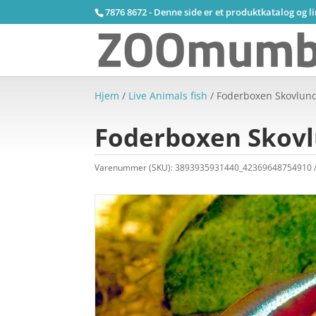
7876 8672 - Denne side er et produktkatalog og l
Hjem
/
Live Animals fish
/ Foderboxen Skovlun
Foderboxen Skovl
Varenummer (SKU):
3893935931440_42369648754910