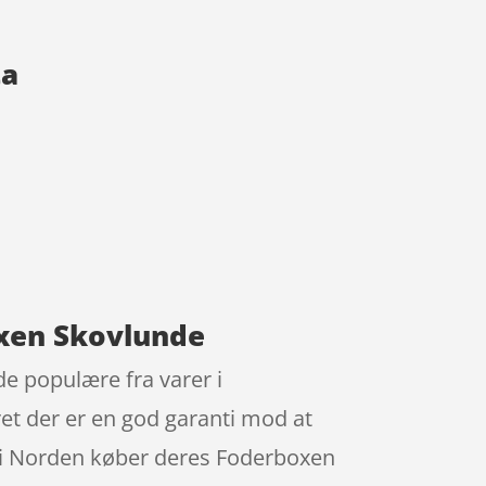
ta
xen Skovlunde
 populære fra varer i
ret der er en god garanti mod at
te i Norden køber deres Foderboxen