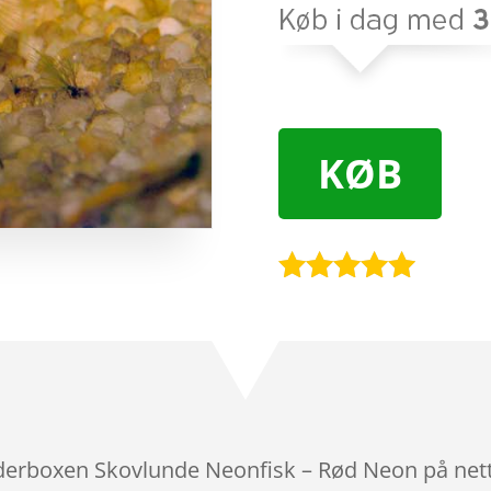
KØB
Bedømt
som
4.9
ud af 5
baseret på
kundebedøm
melser
oderboxen Skovlunde Neonfisk – Rød Neon på nett