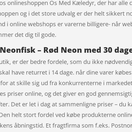
s onlineshoppen Os Med Kæledyr, der har alle de
oppen og i det store udvalg er der helt sikkert no
ind i online webshops er varerne billigere- når
mer det dig til gode.
Neonfisk – Rød Neon med 30 dage
ik, er der bedre fordele, som du ikke nødvendigvi
al have returret i 14 dage. når dine varer købes
or at skille sig ud fra konkurrenterne i markedet
s priser online, og det giver en god gennemsigtig
ter. Det er let i dag at sammenligne priser – du k
en helt stort fordel ved købe produkterne online 
kkens åbningstid. Et fragtfirma som f.eks. Postnor