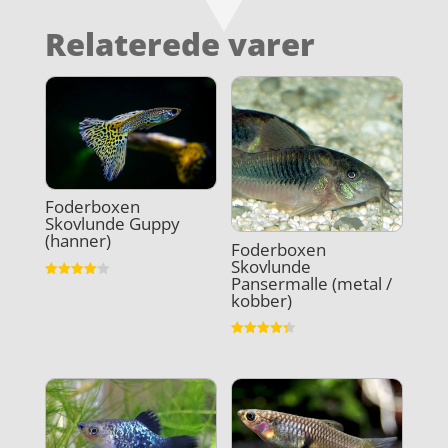
Relaterede varer
Foderboxen
Skovlunde Guppy
(hanner)
Foderboxen
Skovlunde
Pansermalle (metal /
Vurderet
kobber)
4.1
ud af 5
Vurderet
4.3
ud af 5