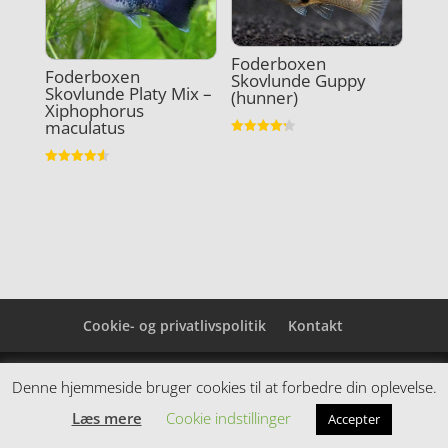
Foderboxen
Foderboxen
Skovlunde Guppy
Skovlunde Platy Mix –
(hunner)
Xiphophorus
maculatus
Vurderet
4.2
ud af 5
Vurderet
4.6
ud af 5
Cookie- og privatlivspolitik
Kontakt
Denne hjemmeside samler et bredt udvalg af
Denne hjemmeside bruger cookies til at forbedre din oplevelse.
spændende varer. Siden er et affiiliatesite, og nogle
Læs mere
Cookie indstillinger
Accepter
links kan være affiliatelinks.