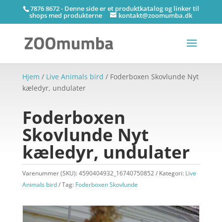
7876 8672 - Denne side er et produktkatalog og linker til
shops med produkterne
kontakt@zoomumba.dk
Hjem
/
Live Animals bird
/ Foderboxen Skovlunde Nyt
kæledyr, undulater
Foderboxen
Skovlunde Nyt
kæledyr, undulater
Varenummer (SKU):
4590404932_16740750852
Kategori:
Live
Animals bird
Tag:
Foderboxen Skovlunde