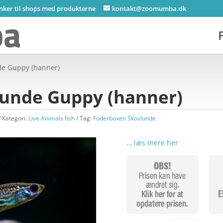
inker til shops med produkterne
kontakt@zoomumba.dk
de Guppy (hanner)
unde Guppy (hanner)
Kategori:
Live Animals fish
Tag:
Foderboxen Skovlunde
…
læs mere her