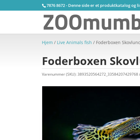
7876 8672 - Denne side er et produktkatalog og l
Hjem
/
Live Animals fish
/ Foderboxen Skovlun
Foderboxen Skovl
Varenummer (SKU):
3893520564272_33584207429768