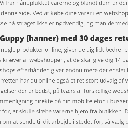
 Vi har håndplukket varerne og blandt dem er der 
å denne side. Ved at købe dine varer i en webshop
resse på strøget ikke er nødvendig, og man derme
Guppy (hanner) med 30 dages ret
t nogle produkter online, giver de dig lidt bedre 
ov kræver af webshoppen, at de skal give dig 14 da
 shops efterhånden giver endnu mere det er slet ik
rretten har du online også et ret stort udvalg af v
elser der er bedst, på tværs af forskellige webs
mmenligning direkte på din mobiltelefon i bussen 
t for, at skulle slæbe varerne hjem fra butikken. 
om at sende til dit arbejde i stedet for, så vælg d