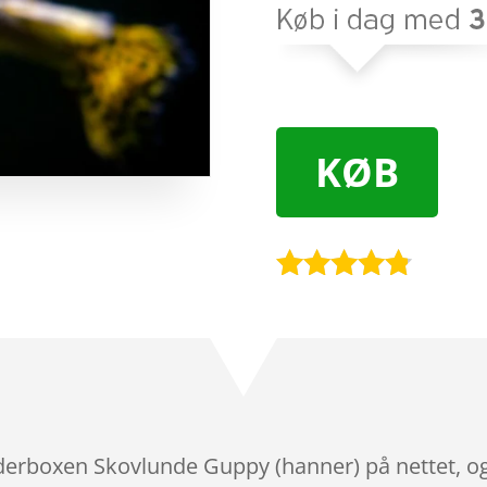
KØB
Bedømt
som
4.7
ud af 5
baseret på
kundebedø
mmelser
oderboxen Skovlunde Guppy (hanner) på nettet, o