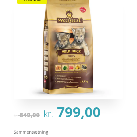
Den
Den
799,00
kr.
oprindelige
aktu
849,00
kr.
pris
pris
var:
er:
Sammensætning