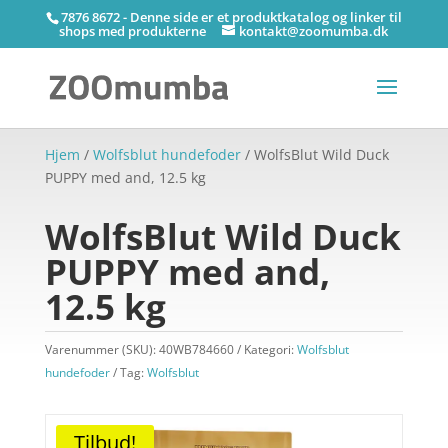
7876 8672 - Denne side er et produktkatalog og linker til
shops med produkterne
kontakt@zoomumba.dk
Hjem
/
Wolfsblut hundefoder
/ WolfsBlut Wild Duck
PUPPY med and, 12.5 kg
WolfsBlut Wild Duck
PUPPY med and,
12.5 kg
Varenummer (SKU):
40WB784660
Kategori:
Wolfsblut
hundefoder
Tag:
Wolfsblut
Tilbud!