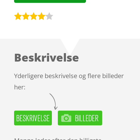
Bedømt
som
4
ud af 5
baseret
Beskrivelse
på
kundebed
ømmels
Yderligere beskrivelse og flere billeder
er
her: