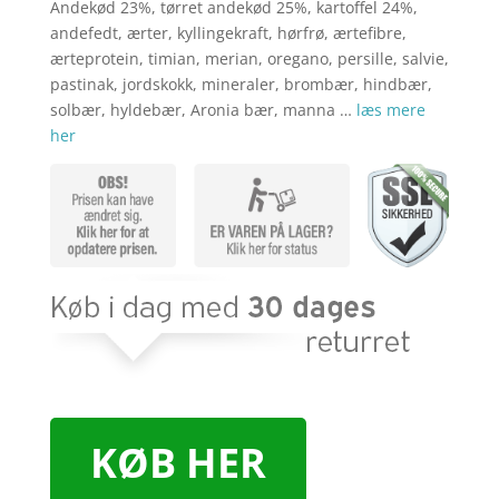
kr. 849,00.
kr. 7
Andekød 23%, tørret andekød 25%, kartoffel 24%,
andefedt, ærter, kyllingekraft, hørfrø, ærtefibre,
ærteprotein, timian, merian, oregano, persille, salvie,
pastinak, jordskokk, mineraler, brombær, hindbær,
solbær, hyldebær, Aronia bær, manna …
læs mere
her
KØB HER