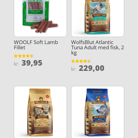
WOOLF Soft Lamb
WolfsBlut Atlantic
Fillet
Tuna Adult med fisk, 2
kg
39,95
Vurderet
kr.
229,00
4.6
Vurderet
kr.
ud af 5
4.5
ud af 5