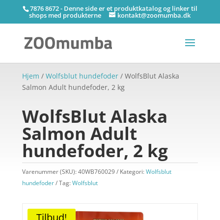
7876 8672 - Denne side er et produktkatalog og linker til
shops med produkterne
kontakt@zoomumba.dk
Hjem
/
Wolfsblut hundefoder
/ WolfsBlut Alaska
Salmon Adult hundefoder, 2 kg
WolfsBlut Alaska
Salmon Adult
hundefoder, 2 kg
Varenummer (SKU):
40WB760029
Kategori:
Wolfsblut
hundefoder
Tag:
Wolfsblut
Tilbud!