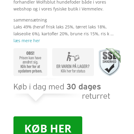
kr. 249,00.
kr. 2
forhandler Wolfsblut hundefoder både i vores
webshop og i vores fysiske butik i Vemmelev.
sammensætning
Laks 49% (heraf frisk laks 25%, tørret laks 18%,
lakseolie 6%), kartofler 20%, brune ris 15%, ris k …
læs mere her
KØB HER