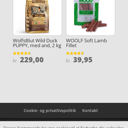
WolfsBlut Wild Duck
WOOLF Soft Lamb
PUPPY, med and, 2 kg
Fillet
229,00
39,95
Vurderet
Vurderet
kr.
kr.
4.6
4.6
ud af 5
ud af 5
Cookie- og privatlivspolitik
Kontakt
Denne hjemmeside samler et bredt udvalg af