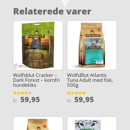
Relaterede varer
Wolfsblut Cracker –
WolfsBlut Atlantic
Dark Forest – kornfri
Tuna Adult med fisk,
hundekiks
500g
59,95
59,95
Vurderet
Vurderet
kr.
kr.
4.3
4.9
ud af 5
ud af 5