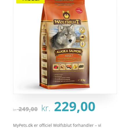
Den
Den
229,00
kr.
oprindelige
aktu
249,00
kr.
pris
pris
var:
er:
MyPets.dk er officiel Wolfsblut forhandler – vi