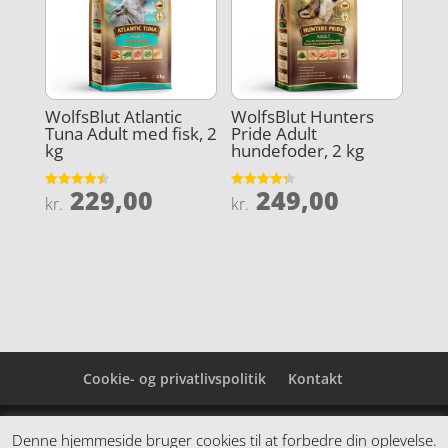
WolfsBlut Atlantic
WolfsBlut Hunters
Tuna Adult med fisk, 2
Pride Adult
kg
hundefoder, 2 kg
229,00
249,00
Vurderet
Vurderet
kr.
kr.
4.5
4.3
ud af 5
ud af 5
Cookie- og privatlivspolitik
Kontakt
Denne hjemmeside samler et bredt udvalg af
Denne hjemmeside bruger cookies til at forbedre din oplevelse.