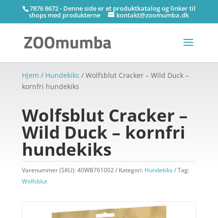
7876 8672 - Denne side er et produktkatalog og linker til
shops med produkterne
kontakt@zoomumba.dk
Hjem
/
Hundekiks
/ Wolfsblut Cracker – Wild Duck –
kornfri hundekiks
Wolfsblut Cracker –
Wild Duck – kornfri
hundekiks
Varenummer (SKU):
40WB761002
Kategori:
Hundekiks
Tag:
Wolfsblut