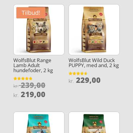
Tilbud!
WolfsBlut Range
WolfsBlut Wild Duck
Lamb Adult
PUPPY, med and, 2 kg
hundefoder, 2 kg
229,00
Vurderet
kr.
Den
239,00
4.6
Vurderet
kr.
ud af 5
4.8
oprindelige
Den
ud af 5
219,00
kr.
pris
aktuelle
var:
pris
kr. 239,00.
er:
kr. 219,00.