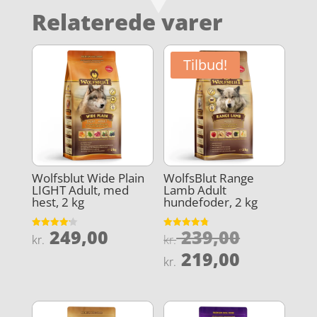
Relaterede varer
Tilbud!
Wolfsblut Wide Plain
WolfsBlut Range
LIGHT Adult, med
Lamb Adult
hest, 2 kg
hundefoder, 2 kg
Den
249,00
239,00
Vurderet
Vurderet
kr.
kr.
4.2
4.8
oprindel
Den
ud af 5
ud af 5
219,00
kr.
pris
aktuelle
var:
pris
kr. 239,0
er: