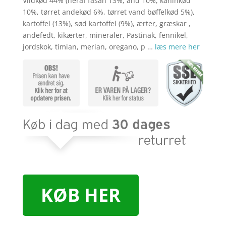
Vildkød 44% (heraf fasan 13%, and 10%, kaninkød
10%, tørret andekød 6%, tørret vand bøffelkød 5%),
kartoffel (13%), sød kartoffel (9%), ærter, græskar ,
andefedt, kikærter, mineraler, Pastinak, fennikel,
jordskok, timian, merian, oregano, p …
læs mere her
KØB HER