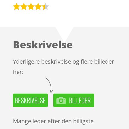
Bedømt
som
4.3
ud af 5
baseret
Beskrivelse
på
kundebedø
mmelser
Yderligere beskrivelse og flere billeder
her:
Mange leder efter den billigste