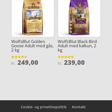
kr. 219,0
WolfsBlut Golden
WolfsBlut Black Bird
Goose Adult med gås,
Adult med kalkun, 2
2 kg
kg
249,00
239,00
Vurderet
Vurderet
kr.
kr.
4.6
4.9
ud af 5
ud af 5
Cookie- og privatlivspolitik
Kontakt