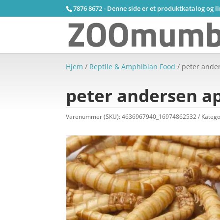
7876 8672 - Denne side er et produktkatalog og l
Hjem
/
Reptile & Amphibian Food
/ peter ande
peter andersen a
Varenummer (SKU):
4636967940_16974862532
Katego