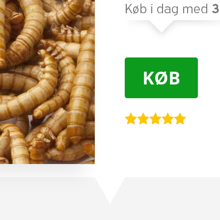
KØB
Bedømt
som
4.9
ud af 5
baseret på
kundebedøm
melser