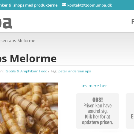
inker til shops med produkterne
kontakt@zoomumba.dk
rsen aps Melorme
ps Melorme
ri:
Reptile & Amphibian Food
Tag:
peter andersen aps
…
læs mere her