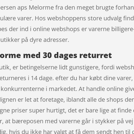
ersen aps Melorme fra den meget brugte forhand
lære varer. Hos webshoppens store udvalg finder
s der ind i online webshops er varerne billigere-
butikker på dyre adresser.
lorme med 30 dages returret
ik, er betingelserne lidt gunstigere, fordi webs
returneres i 14 dage. efter du har købt dine varer
ra konkurrenterne i markedet. At handle online gi
gnen er let at foretage, iblandt alle de shops der
 priser super hurtigt, det er bare lige at finde 
or, at bæreposen med varerne går i stykker på vej 
dig, hvis du ikke har valgt at få dem sendt hen til