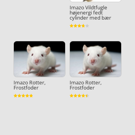
Imazo Vildtfugle
højenergi fedt
cylinder med bær
Vurderet
3.8
ud af 5
Imazo Rotter,
Imazo Rotter,
Frostfoder
Frostfoder
Vurderet
Vurderet
4.9
4.5
ud af 5
ud af 5