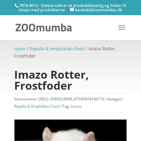
7876 8672 - Denne side er et produktkatalog og linker til
shops med produkterne
kontakt@zoomumba.dk
Hjem
/
Reptile & Amphibian Food
/ Imazo Rotter,
Frostfoder
Imazo Rotter,
Frostfoder
Varenummer (SKU):
4589323908_47045474746716
Kategori:
Reptile & Amphibian Food
Tag:
Imazo