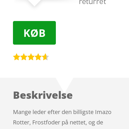
KØB
Bedømt
som
4.5
ud af 5
baseret
Beskrivelse
på
kundebedø
mmelser
Mange leder efter den billigste Imazo
Rotter, Frostfoder på nettet, og de