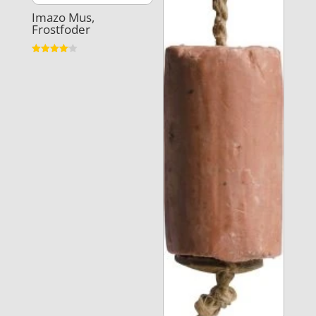
Imazo Mus,
Frostfoder
Vurderet
4.1
ud af 5